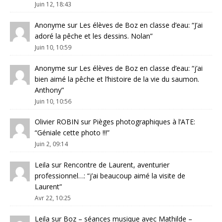
Juin 12, 18:43
Anonyme
sur
Les élèves de Boz en classe d’eau
: “
J’ai
adoré la pêche et les dessins. Nolan
”
Juin 10, 10:59
Anonyme
sur
Les élèves de Boz en classe d’eau
: “
j’ai
bien aimé la pêche et l’histoire de la vie du saumon.
Anthony
”
Juin 10, 10:56
Olivier ROBIN
sur
Pièges photographiques à l’ATE
:
“
Géniale cette photo !!!
”
Juin 2, 09:14
Leila
sur
Rencontre de Laurent, aventurier
professionnel…
: “
j’ai beaucoup aimé la visite de
Laurent
”
Avr 22, 10:25
Leila
sur
Boz – séances musique avec Mathilde –