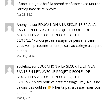
séance 10
: “
J’ai adoré la première séance avec Matilde
j’ai trop hâte de te revoir
”
Avr 21, 18:21
Anonyme
sur
EDUCATION A LA SECURITE ET A LA
SANTE EN LIEN AVEC LE PROJET D’ECOLE : DE
NOUVELLES VIDEOS ET PHOTOS AJOUTEES LE
02/10/22
: “
Pui oui je vais essayer de penser à venir
vous voir ; personnellement je suis au college à eugene
dubois…
”
Mar 15, 14:26
ecoleboz
sur
EDUCATION A LA SECURITE ET A LA
SANTE EN LIEN AVEC LE PROJET D’ECOLE : DE
NOUVELLES VIDEOS ET PHOTOS AJOUTEES LE
02/10/22
: “
Merci pour ce petit message Emy. Nous ne
t’avons pas oubliée
N’hésite pas à passer nous voir
un jour…
”
Mar 1, 22:10