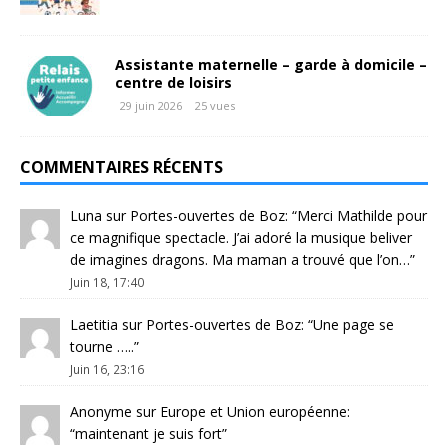
Assistante maternelle – garde à domicile –
centre de loisirs
29 juin 2026
25 vues
COMMENTAIRES RÉCENTS
Luna
sur
Portes-ouvertes de Boz
: “
Merci Mathilde pour
ce magnifique spectacle. J’ai adoré la musique beliver
de imagines dragons. Ma maman a trouvé que l’on…
”
Juin 18, 17:40
Laetitia
sur
Portes-ouvertes de Boz
: “
Une page se
tourne …..
”
Juin 16, 23:16
Anonyme
sur
Europe et Union européenne
:
“
maintenant je suis fort
”