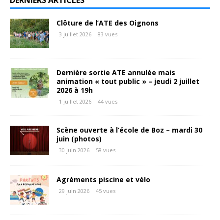
DERNIERS ARTICLES
Clôture de l’ATE des Oignons
3 juillet 2026
83 vues
Dernière sortie ATE annulée mais
animation « tout public » – jeudi 2 juillet
2026 à 19h
1 juillet 2026
44 vues
Scène ouverte à l’école de Boz – mardi 30
juin (photos)
30 juin 2026
58 vues
Agréments piscine et vélo
29 juin 2026
45 vues