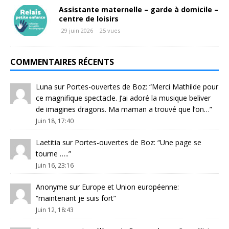
Assistante maternelle – garde à domicile –
centre de loisirs
29 juin 2026
25 vues
COMMENTAIRES RÉCENTS
Luna
sur
Portes-ouvertes de Boz
: “
Merci Mathilde pour
ce magnifique spectacle. J’ai adoré la musique beliver
de imagines dragons. Ma maman a trouvé que l’on…
”
Juin 18, 17:40
Laetitia
sur
Portes-ouvertes de Boz
: “
Une page se
tourne …..
”
Juin 16, 23:16
Anonyme
sur
Europe et Union européenne
:
“
maintenant je suis fort
”
Juin 12, 18:43