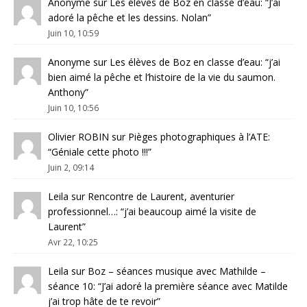
Anonyme
sur
Les élèves de Boz en classe d’eau
: “
J’ai
adoré la pêche et les dessins. Nolan
”
Juin 10, 10:59
Anonyme
sur
Les élèves de Boz en classe d’eau
: “
j’ai
bien aimé la pêche et l’histoire de la vie du saumon.
Anthony
”
Juin 10, 10:56
Olivier ROBIN
sur
Pièges photographiques à l’ATE
:
“
Géniale cette photo !!!
”
Juin 2, 09:14
Leila
sur
Rencontre de Laurent, aventurier
professionnel…
: “
j’ai beaucoup aimé la visite de
Laurent
”
Avr 22, 10:25
Leila
sur
Boz – séances musique avec Mathilde –
séance 10
: “
J’ai adoré la première séance avec Matilde
j’ai trop hâte de te revoir
”