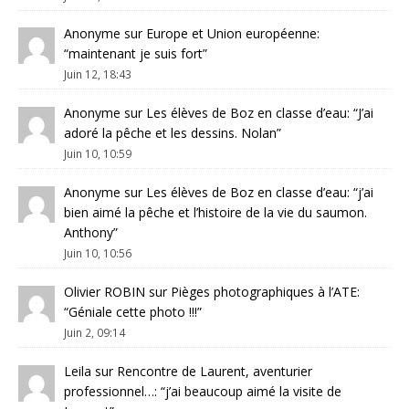
Anonyme
sur
Europe et Union européenne
:
“
maintenant je suis fort
”
Juin 12, 18:43
Anonyme
sur
Les élèves de Boz en classe d’eau
: “
J’ai
adoré la pêche et les dessins. Nolan
”
Juin 10, 10:59
Anonyme
sur
Les élèves de Boz en classe d’eau
: “
j’ai
bien aimé la pêche et l’histoire de la vie du saumon.
Anthony
”
Juin 10, 10:56
Olivier ROBIN
sur
Pièges photographiques à l’ATE
:
“
Géniale cette photo !!!
”
Juin 2, 09:14
Leila
sur
Rencontre de Laurent, aventurier
professionnel…
: “
j’ai beaucoup aimé la visite de