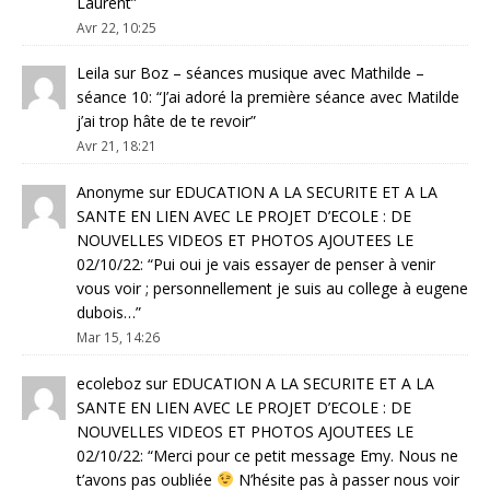
Laurent
”
Avr 22, 10:25
Leila
sur
Boz – séances musique avec Mathilde –
séance 10
: “
J’ai adoré la première séance avec Matilde
j’ai trop hâte de te revoir
”
Avr 21, 18:21
Anonyme
sur
EDUCATION A LA SECURITE ET A LA
SANTE EN LIEN AVEC LE PROJET D’ECOLE : DE
NOUVELLES VIDEOS ET PHOTOS AJOUTEES LE
02/10/22
: “
Pui oui je vais essayer de penser à venir
vous voir ; personnellement je suis au college à eugene
dubois…
”
Mar 15, 14:26
ecoleboz
sur
EDUCATION A LA SECURITE ET A LA
SANTE EN LIEN AVEC LE PROJET D’ECOLE : DE
NOUVELLES VIDEOS ET PHOTOS AJOUTEES LE
02/10/22
: “
Merci pour ce petit message Emy. Nous ne
t’avons pas oubliée
N’hésite pas à passer nous voir