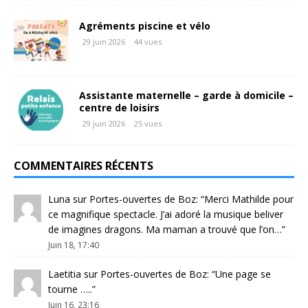
Agréments piscine et vélo
29 juin 2026
44 vues
Assistante maternelle – garde à domicile –
centre de loisirs
29 juin 2026
25 vues
COMMENTAIRES RÉCENTS
Luna
sur
Portes-ouvertes de Boz
: “
Merci Mathilde pour
ce magnifique spectacle. J’ai adoré la musique beliver
de imagines dragons. Ma maman a trouvé que l’on…
”
Juin 18, 17:40
Laetitia
sur
Portes-ouvertes de Boz
: “
Une page se
tourne …..
”
Juin 16, 23:16