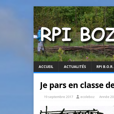
ACCUEIL
ACTUALITÉS
RPI B.O.R.
Je pars en classe 
19 septembre 2017
ecoleboz
Année 20