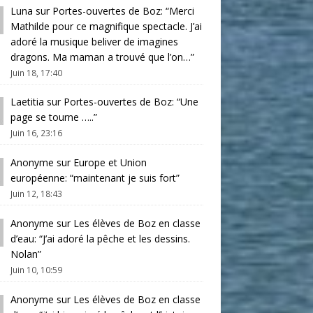
Luna
sur
Portes-ouvertes de Boz
: “
Merci
Mathilde pour ce magnifique spectacle. J’ai
adoré la musique beliver de imagines
dragons. Ma maman a trouvé que l’on…
”
Juin 18, 17:40
Laetitia
sur
Portes-ouvertes de Boz
: “
Une
page se tourne …..
”
Juin 16, 23:16
Anonyme
sur
Europe et Union
européenne
: “
maintenant je suis fort
”
Juin 12, 18:43
Anonyme
sur
Les élèves de Boz en classe
d’eau
: “
J’ai adoré la pêche et les dessins.
Nolan
”
Juin 10, 10:59
Anonyme
sur
Les élèves de Boz en classe