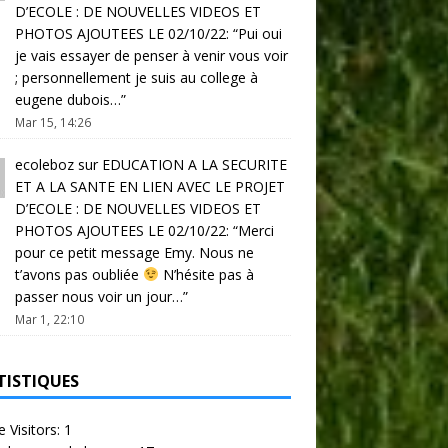
D’ECOLE : DE NOUVELLES VIDEOS ET
PHOTOS AJOUTEES LE 02/10/22
: “
Pui oui
je vais essayer de penser à venir vous voir
; personnellement je suis au college à
eugene dubois…
”
Mar 15, 14:26
ecoleboz
sur
EDUCATION A LA SECURITE
ET A LA SANTE EN LIEN AVEC LE PROJET
D’ECOLE : DE NOUVELLES VIDEOS ET
PHOTOS AJOUTEES LE 02/10/22
: “
Merci
pour ce petit message Emy. Nous ne
t’avons pas oubliée
N’hésite pas à
passer nous voir un jour…
”
Mar 1, 22:10
TISTIQUES
e Visitors:
1