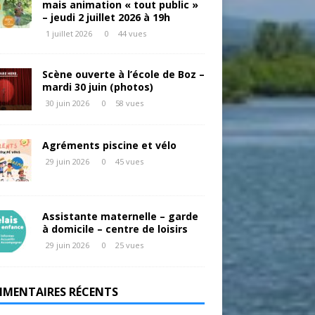
mais animation « tout public »
– jeudi 2 juillet 2026 à 19h
1 juillet 2026
0
44 vues
Scène ouverte à l’école de Boz –
mardi 30 juin (photos)
30 juin 2026
0
58 vues
Agréments piscine et vélo
29 juin 2026
0
45 vues
Assistante maternelle – garde
à domicile – centre de loisirs
29 juin 2026
0
25 vues
MENTAIRES RÉCENTS