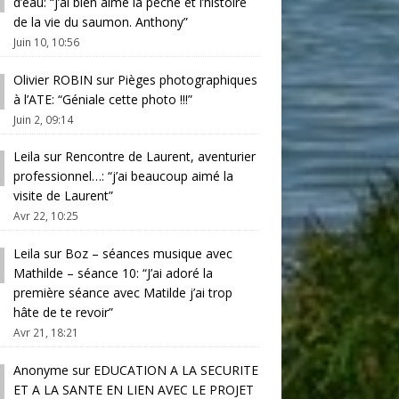
d’eau
: “
j’ai bien aimé la pêche et l’histoire
de la vie du saumon. Anthony
”
Juin 10, 10:56
Olivier ROBIN
sur
Pièges photographiques
à l’ATE
: “
Géniale cette photo !!!
”
Juin 2, 09:14
Leila
sur
Rencontre de Laurent, aventurier
professionnel…
: “
j’ai beaucoup aimé la
visite de Laurent
”
Avr 22, 10:25
Leila
sur
Boz – séances musique avec
Mathilde – séance 10
: “
J’ai adoré la
première séance avec Matilde j’ai trop
hâte de te revoir
”
Avr 21, 18:21
Anonyme
sur
EDUCATION A LA SECURITE
ET A LA SANTE EN LIEN AVEC LE PROJET