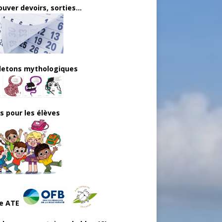
uver devoirs, sorties...
lletons mythologiques
ls pour les élèves
e ATE