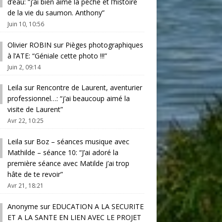
d’eau
: “
j’ai bien aimé la pêche et l’histoire
de la vie du saumon. Anthony
”
Juin 10, 10:56
Olivier ROBIN
sur
Pièges photographiques
à l’ATE
: “
Géniale cette photo !!!
”
Juin 2, 09:14
Leila
sur
Rencontre de Laurent, aventurier
professionnel…
: “
j’ai beaucoup aimé la
visite de Laurent
”
Avr 22, 10:25
Leila
sur
Boz – séances musique avec
Mathilde – séance 10
: “
J’ai adoré la
première séance avec Matilde j’ai trop
hâte de te revoir
”
Avr 21, 18:21
Anonyme
sur
EDUCATION A LA SECURITE
ET A LA SANTE EN LIEN AVEC LE PROJET