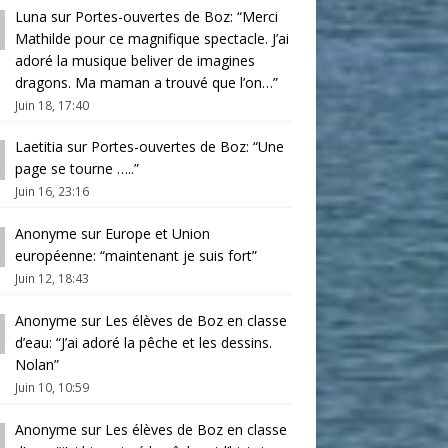
Luna
sur
Portes-ouvertes de Boz
: “
Merci
Mathilde pour ce magnifique spectacle. J’ai
adoré la musique beliver de imagines
dragons. Ma maman a trouvé que l’on…
”
Juin 18, 17:40
Laetitia
sur
Portes-ouvertes de Boz
: “
Une
page se tourne …..
”
Juin 16, 23:16
Anonyme
sur
Europe et Union
européenne
: “
maintenant je suis fort
”
Juin 12, 18:43
Anonyme
sur
Les élèves de Boz en classe
d’eau
: “
J’ai adoré la pêche et les dessins.
Nolan
”
Juin 10, 10:59
Anonyme
sur
Les élèves de Boz en classe