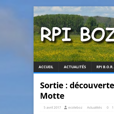
ACCUEIL
ACTUALITÉS
RPI B.O.R.
Sortie : découverte 
Motte
5 avril 2017
ecoleboz
Actualités
0
1