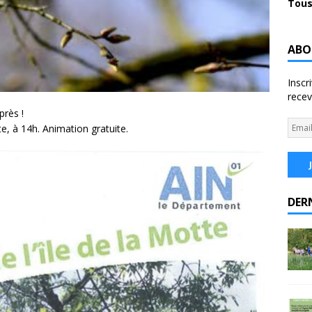
Tous
ABO
Inscr
recev
près !
tte, à 14h. Animation gratuite.
DER