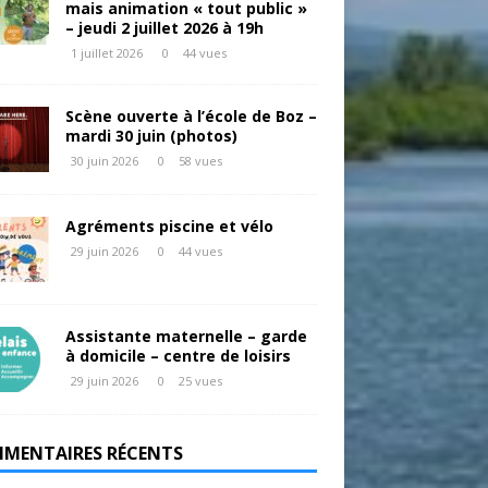
mais animation « tout public »
– jeudi 2 juillet 2026 à 19h
1 juillet 2026
0
44 vues
Scène ouverte à l’école de Boz –
mardi 30 juin (photos)
30 juin 2026
0
58 vues
Agréments piscine et vélo
29 juin 2026
0
44 vues
Assistante maternelle – garde
à domicile – centre de loisirs
29 juin 2026
0
25 vues
MENTAIRES RÉCENTS