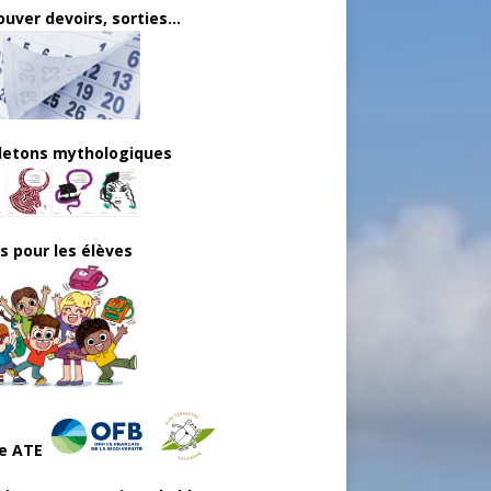
uver devoirs, sorties...
lletons mythologiques
ls pour les élèves
e ATE