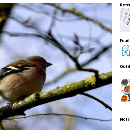
Retro
Feui
Outi
Notr