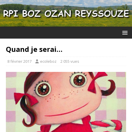
Quand je serai…
8 février 2017
ecoleboz
2 055 vues