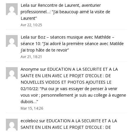
Leila
sur
Rencontre de Laurent, aventurier
professionnel…
: “
j’ai beaucoup aimé la visite de
Laurent
”
Avr 22, 10:25
Leila
sur
Boz – séances musique avec Mathilde –
séance 10
: “
J’ai adoré la première séance avec Matilde
j’ai trop hâte de te revoir
”
Avr 21, 18:21
Anonyme
sur
EDUCATION A LA SECURITE ET A LA
SANTE EN LIEN AVEC LE PROJET D’ECOLE : DE
NOUVELLES VIDEOS ET PHOTOS AJOUTEES LE
02/10/22
: “
Pui oui je vais essayer de penser à venir
vous voir ; personnellement je suis au college à eugene
dubois…
”
Mar 15, 14:26
ecoleboz
sur
EDUCATION A LA SECURITE ET A LA
SANTE EN LIEN AVEC LE PROJET D’ECOLE : DE