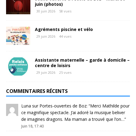
juin (photos)
30 juin 2026
58 vues
Agréments piscine et vélo
29 juin 2026
44 vues
Assistante maternelle – garde à domicile –
centre de loisirs
29 juin 2026
25 vues
COMMENTAIRES RÉCENTS
Luna
sur
Portes-ouvertes de Boz
: “
Merci Mathilde pour
ce magnifique spectacle. J’ai adoré la musique beliver
de imagines dragons. Ma maman a trouvé que l’on…
”
Juin 18, 17:40