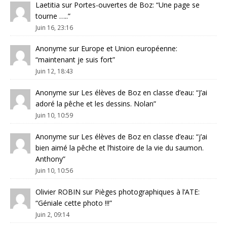
Laetitia
sur
Portes-ouvertes de Boz
: “
Une page se
tourne …..
”
Juin 16, 23:16
Anonyme
sur
Europe et Union européenne
:
“
maintenant je suis fort
”
Juin 12, 18:43
Anonyme
sur
Les élèves de Boz en classe d’eau
: “
J’ai
adoré la pêche et les dessins. Nolan
”
Juin 10, 10:59
Anonyme
sur
Les élèves de Boz en classe d’eau
: “
j’ai
bien aimé la pêche et l’histoire de la vie du saumon.
Anthony
”
Juin 10, 10:56
Olivier ROBIN
sur
Pièges photographiques à l’ATE
:
“
Géniale cette photo !!!
”
Juin 2, 09:14