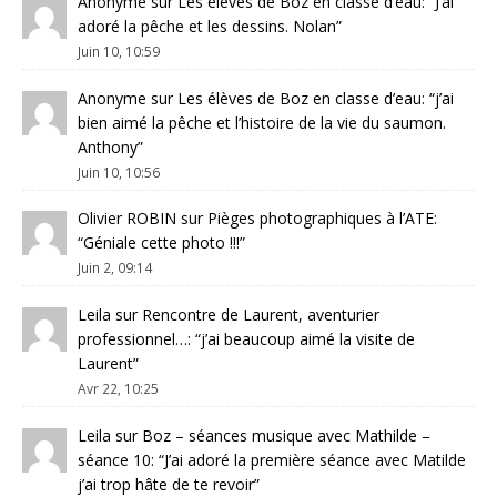
Anonyme
sur
Les élèves de Boz en classe d’eau
: “
J’ai
adoré la pêche et les dessins. Nolan
”
Juin 10, 10:59
Anonyme
sur
Les élèves de Boz en classe d’eau
: “
j’ai
bien aimé la pêche et l’histoire de la vie du saumon.
Anthony
”
Juin 10, 10:56
Olivier ROBIN
sur
Pièges photographiques à l’ATE
:
“
Géniale cette photo !!!
”
Juin 2, 09:14
Leila
sur
Rencontre de Laurent, aventurier
professionnel…
: “
j’ai beaucoup aimé la visite de
Laurent
”
Avr 22, 10:25
Leila
sur
Boz – séances musique avec Mathilde –
séance 10
: “
J’ai adoré la première séance avec Matilde
j’ai trop hâte de te revoir
”