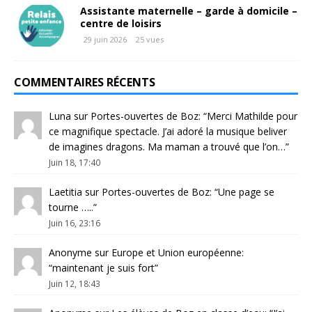
Assistante maternelle – garde à domicile –
centre de loisirs
29 juin 2026
25 vues
COMMENTAIRES RÉCENTS
Luna
sur
Portes-ouvertes de Boz
: “
Merci Mathilde pour
ce magnifique spectacle. J’ai adoré la musique beliver
de imagines dragons. Ma maman a trouvé que l’on…
”
Juin 18, 17:40
Laetitia
sur
Portes-ouvertes de Boz
: “
Une page se
tourne …..
”
Juin 16, 23:16
Anonyme
sur
Europe et Union européenne
:
“
maintenant je suis fort
”
Juin 12, 18:43