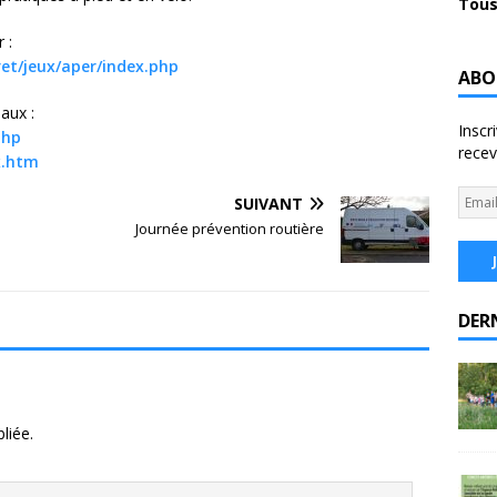
Tous
 :
ret/jeux/aper/index.php
ABO
aux :
Inscr
php
recev
ex.htm
SUIVANT
Journée prévention routière
DER
liée.