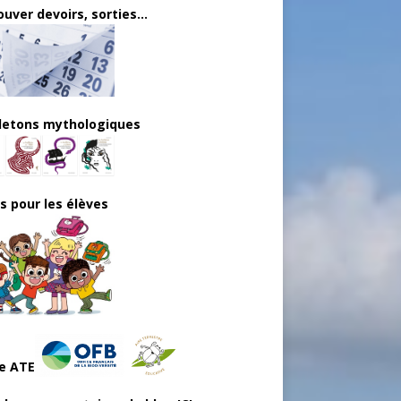
uver devoirs, sorties...
lletons mythologiques
ls pour les élèves
e ATE