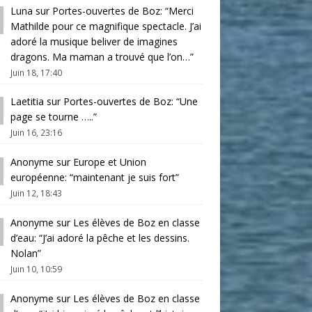
Luna
sur
Portes-ouvertes de Boz
: “
Merci
Mathilde pour ce magnifique spectacle. J’ai
adoré la musique beliver de imagines
dragons. Ma maman a trouvé que l’on…
”
Juin 18, 17:40
Laetitia
sur
Portes-ouvertes de Boz
: “
Une
page se tourne …..
”
Juin 16, 23:16
Anonyme
sur
Europe et Union
européenne
: “
maintenant je suis fort
”
Juin 12, 18:43
Anonyme
sur
Les élèves de Boz en classe
d’eau
: “
J’ai adoré la pêche et les dessins.
Nolan
”
Juin 10, 10:59
Anonyme
sur
Les élèves de Boz en classe