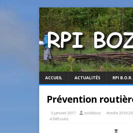
ACCUEIL
ACTUALITÉS
RPI B.O.R.
Prévention routièr
3 janvier 2017
ecoleboz
Année 2016-20
4 049 vues