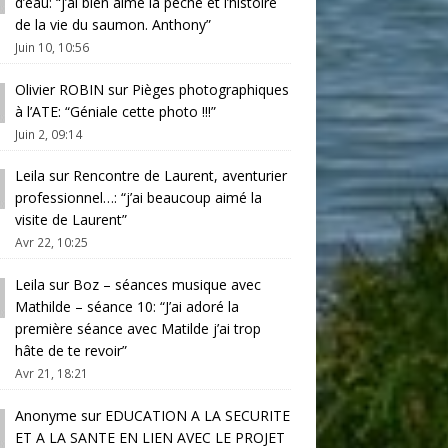
d’eau
: “
j’ai bien aimé la pêche et l’histoire
de la vie du saumon. Anthony
”
Juin 10, 10:56
Olivier ROBIN
sur
Pièges photographiques
à l’ATE
: “
Géniale cette photo !!!
”
Juin 2, 09:14
Leila
sur
Rencontre de Laurent, aventurier
professionnel…
: “
j’ai beaucoup aimé la
visite de Laurent
”
Avr 22, 10:25
Leila
sur
Boz – séances musique avec
Mathilde – séance 10
: “
J’ai adoré la
première séance avec Matilde j’ai trop
hâte de te revoir
”
Avr 21, 18:21
Anonyme
sur
EDUCATION A LA SECURITE
ET A LA SANTE EN LIEN AVEC LE PROJET