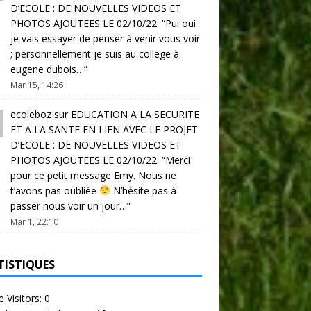
D’ECOLE : DE NOUVELLES VIDEOS ET
PHOTOS AJOUTEES LE 02/10/22
: “
Pui oui
je vais essayer de penser à venir vous voir
; personnellement je suis au college à
eugene dubois…
”
Mar 15, 14:26
ecoleboz
sur
EDUCATION A LA SECURITE
ET A LA SANTE EN LIEN AVEC LE PROJET
D’ECOLE : DE NOUVELLES VIDEOS ET
PHOTOS AJOUTEES LE 02/10/22
: “
Merci
pour ce petit message Emy. Nous ne
t’avons pas oubliée
N’hésite pas à
passer nous voir un jour…
”
Mar 1, 22:10
TISTIQUES
e Visitors:
0