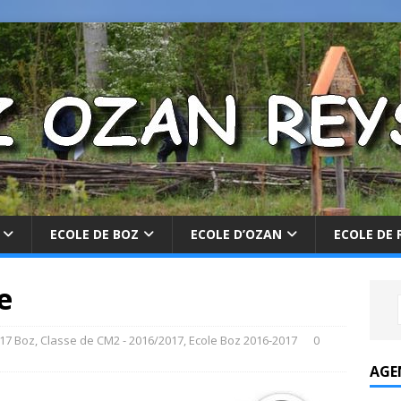
ECOLE DE BOZ
ECOLE D’OZAN
ECOLE DE 
e
17 Boz
,
Classe de CM2 - 2016/2017
,
Ecole Boz 2016-2017
0
AGE