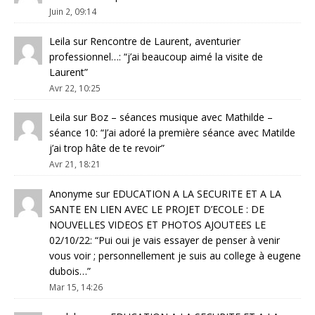
Juin 2, 09:14
Leila
sur
Rencontre de Laurent, aventurier
professionnel…
: “
j’ai beaucoup aimé la visite de
Laurent
”
Avr 22, 10:25
Leila
sur
Boz – séances musique avec Mathilde –
séance 10
: “
J’ai adoré la première séance avec Matilde
j’ai trop hâte de te revoir
”
Avr 21, 18:21
Anonyme
sur
EDUCATION A LA SECURITE ET A LA
SANTE EN LIEN AVEC LE PROJET D’ECOLE : DE
NOUVELLES VIDEOS ET PHOTOS AJOUTEES LE
02/10/22
: “
Pui oui je vais essayer de penser à venir
vous voir ; personnellement je suis au college à eugene
dubois…
”
Mar 15, 14:26