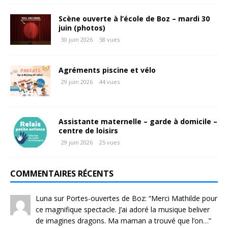
Scène ouverte à l’école de Boz – mardi 30
juin (photos)
30 juin 2026
58 vues
Agréments piscine et vélo
29 juin 2026
44 vues
Assistante maternelle – garde à domicile –
centre de loisirs
29 juin 2026
25 vues
COMMENTAIRES RÉCENTS
Luna
sur
Portes-ouvertes de Boz
: “
Merci Mathilde pour
ce magnifique spectacle. J’ai adoré la musique beliver
de imagines dragons. Ma maman a trouvé que l’on…
”