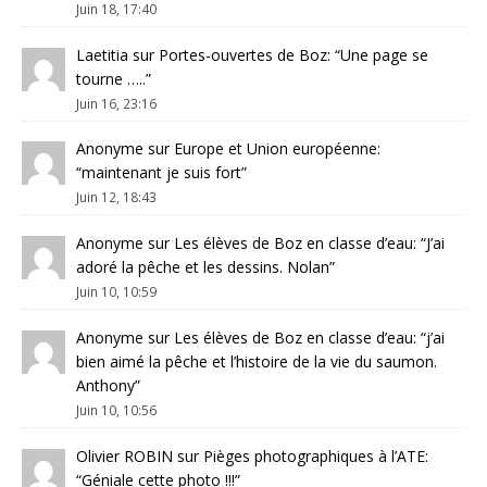
Juin 18, 17:40
Laetitia
sur
Portes-ouvertes de Boz
: “
Une page se
tourne …..
”
Juin 16, 23:16
Anonyme
sur
Europe et Union européenne
:
“
maintenant je suis fort
”
Juin 12, 18:43
Anonyme
sur
Les élèves de Boz en classe d’eau
: “
J’ai
adoré la pêche et les dessins. Nolan
”
Juin 10, 10:59
Anonyme
sur
Les élèves de Boz en classe d’eau
: “
j’ai
bien aimé la pêche et l’histoire de la vie du saumon.
Anthony
”
Juin 10, 10:56
Olivier ROBIN
sur
Pièges photographiques à l’ATE
:
“
Géniale cette photo !!!
”