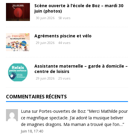
Scène ouverte à l’école de Boz – mardi 30
juin (photos)
30 juin 2026
58 vues
Agréments piscine et vélo
29 juin 2026
44 vues
Assistante maternelle – garde à domicile –
centre de loisirs
29 juin 2026
25 vues
COMMENTAIRES RÉCENTS
Luna
sur
Portes-ouvertes de Boz
: “
Merci Mathilde pour
ce magnifique spectacle. J’ai adoré la musique beliver
de imagines dragons. Ma maman a trouvé que l’on…
”
Juin 18, 17:40