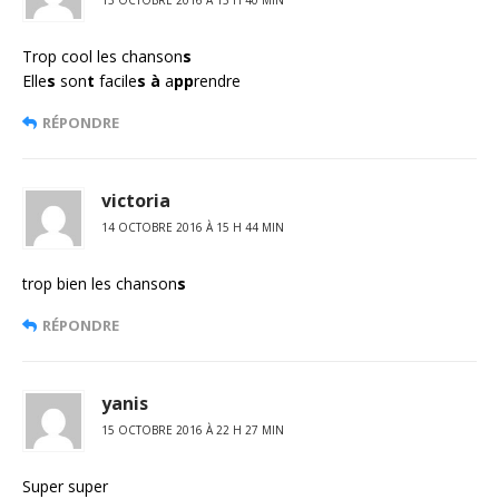
13 OCTOBRE 2016 À 15 H 40 MIN
Trop cool les chanson
s
Elle
s
son
t
facile
s
à
a
pp
rendre
RÉPONDRE
victoria
14 OCTOBRE 2016 À 15 H 44 MIN
trop bien les chanson
s
RÉPONDRE
yanis
15 OCTOBRE 2016 À 22 H 27 MIN
Super super