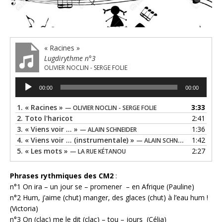
« Racines »
Lugdirythme n°3
OLIVIER NOCLIN - SERGE FOLIE
Lecteur
00:00
00:00
audio
1.
« Racines »
3:33
— OLIVIER NOCLIN - SERGE FOLIE
2.
Toto l'haricot
2:41
3.
« Viens voir ... »
1:36
— ALAIN SCHNEIDER
4.
« Viens voir ... (instrumentale) »
1:42
— ALAIN SCHNEIDER
5.
« Les mots »
2:27
— LA RUE KÉTANOU
Phrases rythmiques des CM2
:
n°1 On ira – un jour se – promener – en Afrique (Pauline)
n°2 Hum, j’aime (chut) manger, des glaces (chut) à l’eau hum !
(Victoria)
n°3 On (clac) me le dit (clac) – tou – jours (Célia)