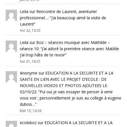
Leila
sur
Rencontre de Laurent, aventurier
professionnel…
: “
j’ai beaucoup aimé la visite de
Laurent
”
Avr 22, 10:25
Leila
sur
Boz – séances musique avec Mathilde –
séance 10
: “
J’ai adoré la première séance avec Matilde
j’ai trop hâte de te revoir
”
Avr 21, 18:21
Anonyme
sur
EDUCATION A LA SECURITE ET A LA
SANTE EN LIEN AVEC LE PROJET D’ECOLE : DE
NOUVELLES VIDEOS ET PHOTOS AJOUTEES LE
02/10/22
: “
Pui oui je vais essayer de penser à venir
vous voir ; personnellement je suis au college à eugene
dubois…
”
Mar 15, 14:26
ecoleboz
sur
EDUCATION A LA SECURITE ET A LA