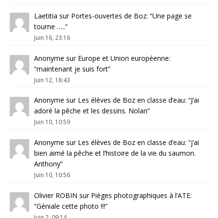
Laetitia
sur
Portes-ouvertes de Boz
: “
Une page se
tourne …..
”
Juin 16, 23:16
Anonyme
sur
Europe et Union européenne
:
“
maintenant je suis fort
”
Juin 12, 18:43
Anonyme
sur
Les élèves de Boz en classe d’eau
: “
J’ai
adoré la pêche et les dessins. Nolan
”
Juin 10, 10:59
Anonyme
sur
Les élèves de Boz en classe d’eau
: “
j’ai
bien aimé la pêche et l’histoire de la vie du saumon.
Anthony
”
Juin 10, 10:56
Olivier ROBIN
sur
Pièges photographiques à l’ATE
:
“
Géniale cette photo !!!
”
Juin 2, 09:14