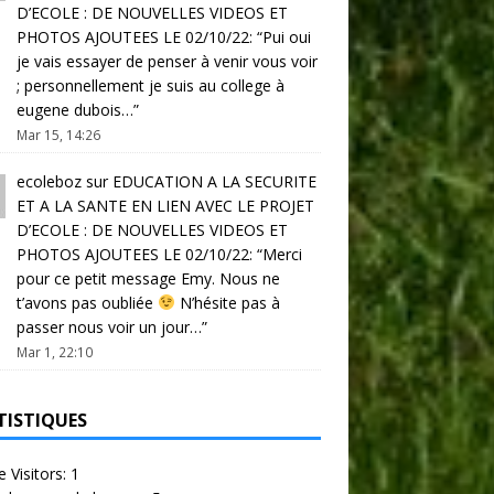
D’ECOLE : DE NOUVELLES VIDEOS ET
PHOTOS AJOUTEES LE 02/10/22
: “
Pui oui
je vais essayer de penser à venir vous voir
; personnellement je suis au college à
eugene dubois…
”
Mar 15, 14:26
ecoleboz
sur
EDUCATION A LA SECURITE
ET A LA SANTE EN LIEN AVEC LE PROJET
D’ECOLE : DE NOUVELLES VIDEOS ET
PHOTOS AJOUTEES LE 02/10/22
: “
Merci
pour ce petit message Emy. Nous ne
t’avons pas oubliée
N’hésite pas à
passer nous voir un jour…
”
Mar 1, 22:10
TISTIQUES
e Visitors:
1