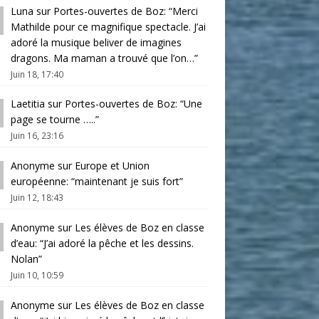
Luna
sur
Portes-ouvertes de Boz
: “
Merci
Mathilde pour ce magnifique spectacle. J’ai
adoré la musique beliver de imagines
dragons. Ma maman a trouvé que l’on…
”
Juin 18, 17:40
Laetitia
sur
Portes-ouvertes de Boz
: “
Une
page se tourne …..
”
Juin 16, 23:16
Anonyme
sur
Europe et Union
européenne
: “
maintenant je suis fort
”
Juin 12, 18:43
Anonyme
sur
Les élèves de Boz en classe
d’eau
: “
J’ai adoré la pêche et les dessins.
Nolan
”
Juin 10, 10:59
Anonyme
sur
Les élèves de Boz en classe