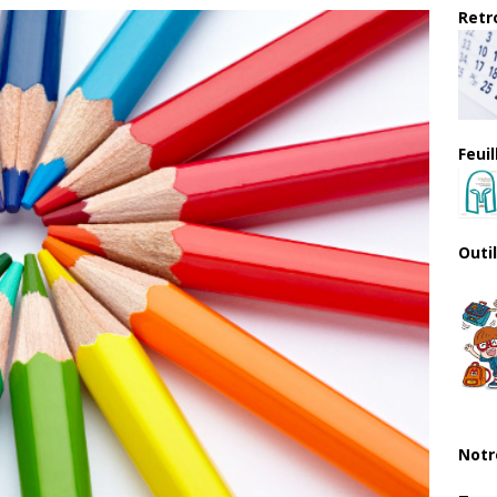
Retro
Feui
Outi
Notr