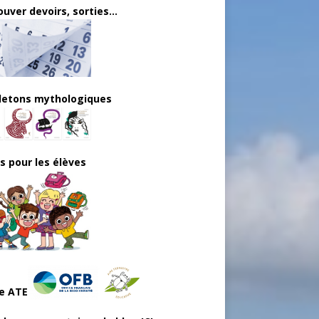
uver devoirs, sorties...
lletons mythologiques
ls pour les élèves
e ATE