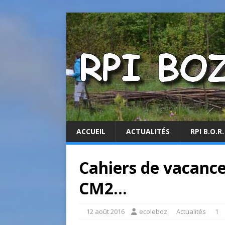
ACCUEIL
ACTUALITÉS
RPI B.O.R.
Cahiers de vacance
CM2…
12 août 2016
ecoleboz
Actualités
1