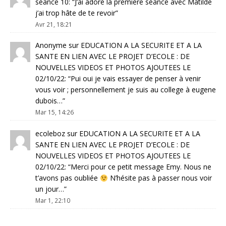
séance 10
: “
J’ai adoré la première séance avec Matilde
j’ai trop hâte de te revoir
”
Avr 21, 18:21
Anonyme
sur
EDUCATION A LA SECURITE ET A LA
SANTE EN LIEN AVEC LE PROJET D’ECOLE : DE
NOUVELLES VIDEOS ET PHOTOS AJOUTEES LE
02/10/22
: “
Pui oui je vais essayer de penser à venir
vous voir ; personnellement je suis au college à eugene
dubois…
”
Mar 15, 14:26
ecoleboz
sur
EDUCATION A LA SECURITE ET A LA
SANTE EN LIEN AVEC LE PROJET D’ECOLE : DE
NOUVELLES VIDEOS ET PHOTOS AJOUTEES LE
02/10/22
: “
Merci pour ce petit message Emy. Nous ne
t’avons pas oubliée
N’hésite pas à passer nous voir
un jour…
”
Mar 1, 22:10