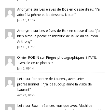
Anonyme
sur
Les élèves de Boz en classe d’eau
: “
J’ai
adoré la pêche et les dessins. Nolan
”
Juin 10, 10:59
Anonyme
sur
Les élèves de Boz en classe d’eau
: “
j’ai
bien aimé la pêche et l’histoire de la vie du saumon.
Anthony
”
Juin 10, 10:56
Olivier ROBIN
sur
Pièges photographiques à l’ATE
:
“
Géniale cette photo !!!
”
Juin 2, 09:14
Leila
sur
Rencontre de Laurent, aventurier
professionnel…
: “
j’ai beaucoup aimé la visite de
Laurent
”
Avr 22, 10:25
Leila
sur
Boz – séances musique avec Mathilde –