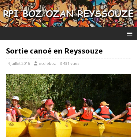
Sortie canoé en Reyssouze
4 juillet 2016
ecoleboz
3 431 vues