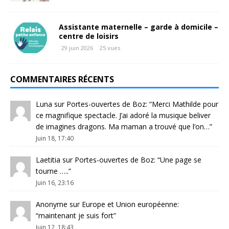
Assistante maternelle – garde à domicile –
centre de loisirs
29 juin 2026
25 vues
COMMENTAIRES RÉCENTS
Luna
sur
Portes-ouvertes de Boz
: “
Merci Mathilde pour
ce magnifique spectacle. J’ai adoré la musique beliver
de imagines dragons. Ma maman a trouvé que l’on…
”
Juin 18, 17:40
Laetitia
sur
Portes-ouvertes de Boz
: “
Une page se
tourne …..
”
Juin 16, 23:16
Anonyme
sur
Europe et Union européenne
:
“
maintenant je suis fort
”
Juin 12, 18:43