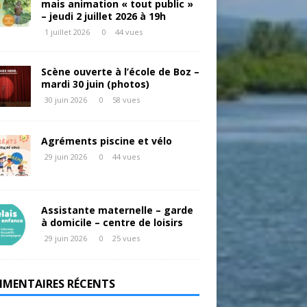
mais animation « tout public »
– jeudi 2 juillet 2026 à 19h
1 juillet 2026
0
44 vues
Scène ouverte à l’école de Boz –
mardi 30 juin (photos)
30 juin 2026
0
58 vues
Agréments piscine et vélo
29 juin 2026
0
44 vues
Assistante maternelle – garde
à domicile – centre de loisirs
29 juin 2026
0
25 vues
MENTAIRES RÉCENTS