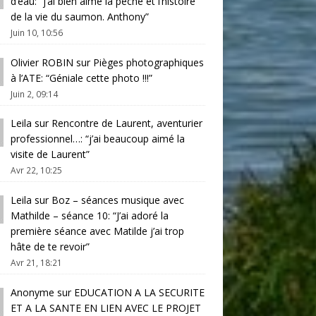
d’eau
: “
j’ai bien aimé la pêche et l’histoire
de la vie du saumon. Anthony
”
Juin 10, 10:56
Olivier ROBIN
sur
Pièges photographiques
à l’ATE
: “
Géniale cette photo !!!
”
Juin 2, 09:14
Leila
sur
Rencontre de Laurent, aventurier
professionnel…
: “
j’ai beaucoup aimé la
visite de Laurent
”
Avr 22, 10:25
Leila
sur
Boz – séances musique avec
Mathilde – séance 10
: “
J’ai adoré la
première séance avec Matilde j’ai trop
hâte de te revoir
”
Avr 21, 18:21
Anonyme
sur
EDUCATION A LA SECURITE
ET A LA SANTE EN LIEN AVEC LE PROJET