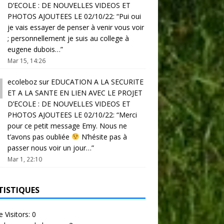
D’ECOLE : DE NOUVELLES VIDEOS ET
PHOTOS AJOUTEES LE 02/10/22
: “
Pui oui
je vais essayer de penser à venir vous voir
; personnellement je suis au college à
eugene dubois…
”
Mar 15, 14:26
ecoleboz
sur
EDUCATION A LA SECURITE
ET A LA SANTE EN LIEN AVEC LE PROJET
D’ECOLE : DE NOUVELLES VIDEOS ET
PHOTOS AJOUTEES LE 02/10/22
: “
Merci
pour ce petit message Emy. Nous ne
t’avons pas oubliée
N’hésite pas à
passer nous voir un jour…
”
Mar 1, 22:10
TISTIQUES
e Visitors:
0