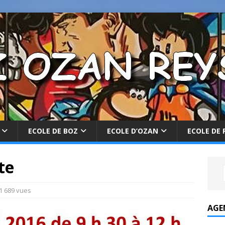
ECOLE DE BOZ
ECOLE D’OZAN
ECOLE DE 
te
1 689 vues
AGE