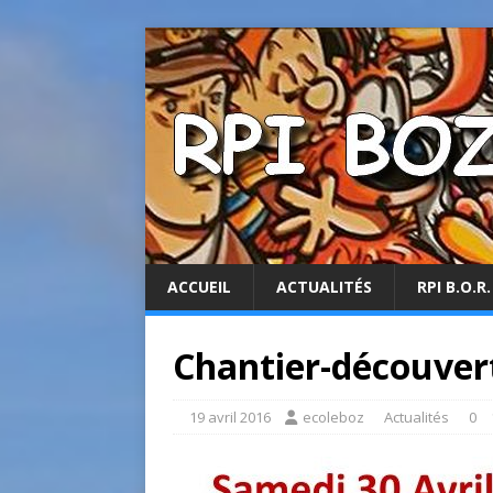
ACCUEIL
ACTUALITÉS
RPI B.O.R.
Chantier-découver
19 avril 2016
ecoleboz
Actualités
0