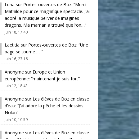
Luna
sur
Portes-ouvertes de Boz
: “
Merci
Mathilde pour ce magnifique spectacle. J’ai
adoré la musique beliver de imagines
dragons. Ma maman a trouvé que l’on…
”
Juin 18, 17:40
Laetitia
sur
Portes-ouvertes de Boz
: “
Une
page se tourne …..
”
Juin 16, 23:16
Anonyme
sur
Europe et Union
européenne
: “
maintenant je suis fort
”
Juin 12, 18:43
Anonyme
sur
Les élèves de Boz en classe
d’eau
: “
J’ai adoré la pêche et les dessins.
Nolan
”
Juin 10, 10:59
Anonyme
sur
Les élèves de Boz en classe