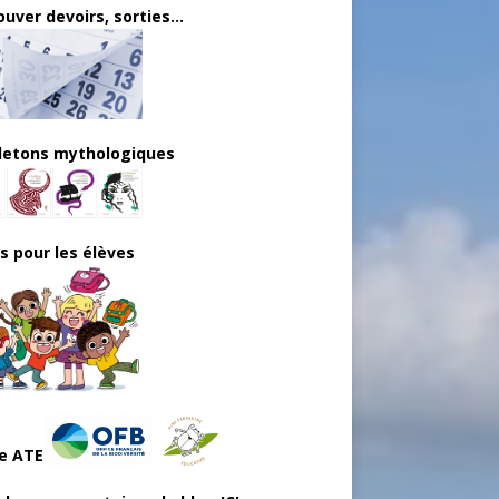
uver devoirs, sorties...
lletons mythologiques
ls pour les élèves
e ATE