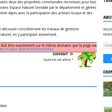
Tous
toutes deux des propriétés communales reconnues pour leur
lisées Espace Naturel Sensible par le département et gérées
ône Alpes avec la participation des acteurs locaux et des
ABO
 découvrir concrètement les travaux de gestions
Inscr
recev
aturel, en y participant activement.
 PDF doit être exactement sur le même domaine que la page web
ez ici pour plus d’informations
SUIVANT
Quel est cet arbre ?
DER
liée.