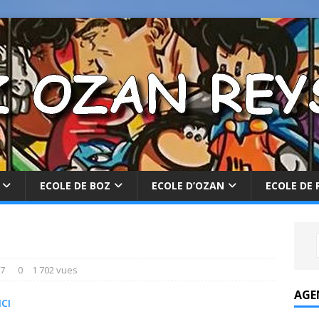
ECOLE DE BOZ
ECOLE D’OZAN
ECOLE DE 
17
0
1 702 vues
AGE
ICI