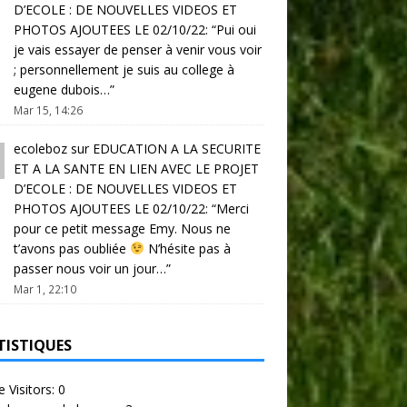
D’ECOLE : DE NOUVELLES VIDEOS ET
PHOTOS AJOUTEES LE 02/10/22
: “
Pui oui
je vais essayer de penser à venir vous voir
; personnellement je suis au college à
eugene dubois…
”
Mar 15, 14:26
ecoleboz
sur
EDUCATION A LA SECURITE
ET A LA SANTE EN LIEN AVEC LE PROJET
D’ECOLE : DE NOUVELLES VIDEOS ET
PHOTOS AJOUTEES LE 02/10/22
: “
Merci
pour ce petit message Emy. Nous ne
t’avons pas oubliée
N’hésite pas à
passer nous voir un jour…
”
Mar 1, 22:10
TISTIQUES
e Visitors:
0