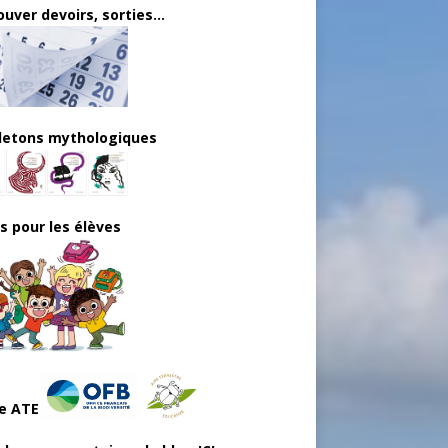
uver devoirs, sorties...
lletons mythologiques
ls pour les élèves
e ATE