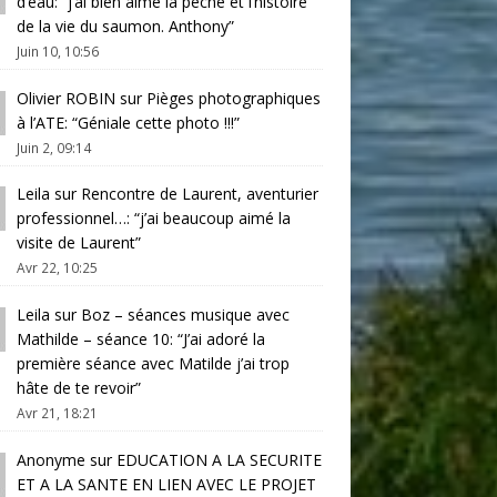
d’eau
: “
j’ai bien aimé la pêche et l’histoire
de la vie du saumon. Anthony
”
Juin 10, 10:56
Olivier ROBIN
sur
Pièges photographiques
à l’ATE
: “
Géniale cette photo !!!
”
Juin 2, 09:14
Leila
sur
Rencontre de Laurent, aventurier
professionnel…
: “
j’ai beaucoup aimé la
visite de Laurent
”
Avr 22, 10:25
Leila
sur
Boz – séances musique avec
Mathilde – séance 10
: “
J’ai adoré la
première séance avec Matilde j’ai trop
hâte de te revoir
”
Avr 21, 18:21
Anonyme
sur
EDUCATION A LA SECURITE
ET A LA SANTE EN LIEN AVEC LE PROJET