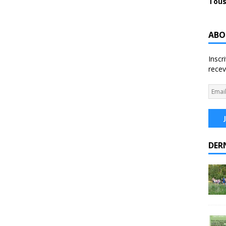
Tous
ABO
Inscr
recev
DER