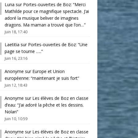
Luna
sur
Portes-ouvertes de Boz
: “
Merci
Mathilde pour ce magnifique spectacle. J’ai
adoré la musique beliver de imagines
dragons. Ma maman a trouvé que l’on…
”
Juin 18, 17:40
Laetitia
sur
Portes-ouvertes de Boz
: “
Une
page se tourne …..
”
Juin 16, 23:16
Anonyme
sur
Europe et Union
européenne
: “
maintenant je suis fort
”
Juin 12, 18:43
Anonyme
sur
Les élèves de Boz en classe
d’eau
: “
J’ai adoré la pêche et les dessins.
Nolan
”
Juin 10, 10:59
Anonyme
sur
Les élèves de Boz en classe