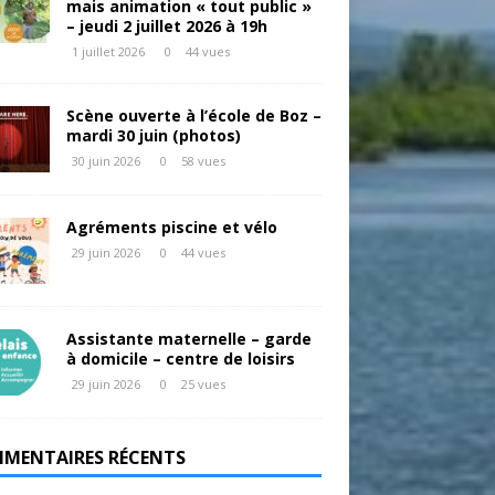
mais animation « tout public »
– jeudi 2 juillet 2026 à 19h
1 juillet 2026
0
44 vues
Scène ouverte à l’école de Boz –
mardi 30 juin (photos)
30 juin 2026
0
58 vues
Agréments piscine et vélo
29 juin 2026
0
44 vues
Assistante maternelle – garde
à domicile – centre de loisirs
29 juin 2026
0
25 vues
MENTAIRES RÉCENTS