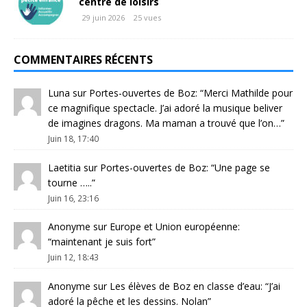
centre de loisirs
29 juin 2026
25 vues
COMMENTAIRES RÉCENTS
Luna
sur
Portes-ouvertes de Boz
: “
Merci Mathilde pour
ce magnifique spectacle. J’ai adoré la musique beliver
de imagines dragons. Ma maman a trouvé que l’on…
”
Juin 18, 17:40
Laetitia
sur
Portes-ouvertes de Boz
: “
Une page se
tourne …..
”
Juin 16, 23:16
Anonyme
sur
Europe et Union européenne
:
“
maintenant je suis fort
”
Juin 12, 18:43
Anonyme
sur
Les élèves de Boz en classe d’eau
: “
J’ai
adoré la pêche et les dessins. Nolan
”