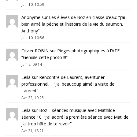
Juin 10, 10:59
Anonyme
sur
Les élèves de Boz en classe d’eau
: “
j’ai
bien aimé la pêche et l’histoire de la vie du saumon.
Anthony
”
Juin 10, 10:56
Olivier ROBIN
sur
Pièges photographiques à l’ATE
:
“
Géniale cette photo !!!
”
Juin 2, 09:14
Leila
sur
Rencontre de Laurent, aventurier
professionnel…
: “
j’ai beaucoup aimé la visite de
Laurent
”
Avr 22, 10:25
Leila
sur
Boz – séances musique avec Mathilde –
séance 10
: “
J’ai adoré la première séance avec Matilde
j’ai trop hâte de te revoir
”
Avr 21, 18:21