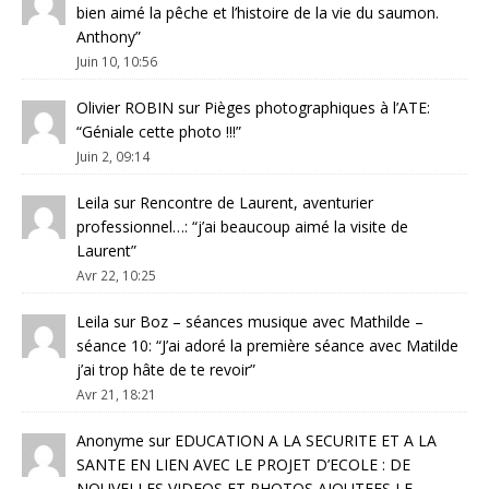
bien aimé la pêche et l’histoire de la vie du saumon.
Anthony
”
Juin 10, 10:56
Olivier ROBIN
sur
Pièges photographiques à l’ATE
:
“
Géniale cette photo !!!
”
Juin 2, 09:14
Leila
sur
Rencontre de Laurent, aventurier
professionnel…
: “
j’ai beaucoup aimé la visite de
Laurent
”
Avr 22, 10:25
Leila
sur
Boz – séances musique avec Mathilde –
séance 10
: “
J’ai adoré la première séance avec Matilde
j’ai trop hâte de te revoir
”
Avr 21, 18:21
Anonyme
sur
EDUCATION A LA SECURITE ET A LA
SANTE EN LIEN AVEC LE PROJET D’ECOLE : DE
NOUVELLES VIDEOS ET PHOTOS AJOUTEES LE