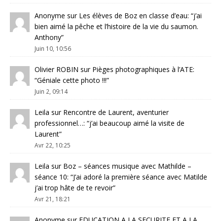
Anonyme
sur
Les élèves de Boz en classe d’eau
: “
j’ai
bien aimé la pêche et l’histoire de la vie du saumon.
Anthony
”
Juin 10, 10:56
Olivier ROBIN
sur
Pièges photographiques à l’ATE
:
“
Géniale cette photo !!!
”
Juin 2, 09:14
Leila
sur
Rencontre de Laurent, aventurier
professionnel…
: “
j’ai beaucoup aimé la visite de
Laurent
”
Avr 22, 10:25
Leila
sur
Boz – séances musique avec Mathilde –
séance 10
: “
J’ai adoré la première séance avec Matilde
j’ai trop hâte de te revoir
”
Avr 21, 18:21
Anonyme
sur
EDUCATION A LA SECURITE ET A LA