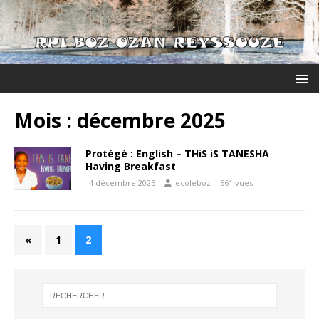
Mois :
décembre 2025
Protégé : English – THiS iS TANESHA
Having Breakfast
4 décembre 2025
ecoleboz
661 vues
«
1
2