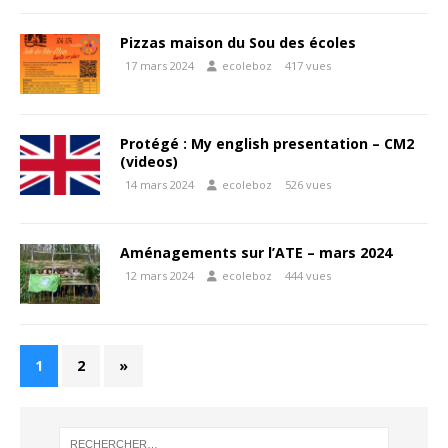
Pizzas maison du Sou des écoles
17 mars 2024
ecoleboz
417 vues
Protégé : My english presentation – CM2
(videos)
14 mars 2024
ecoleboz
526 vues
Aménagements sur l’ATE – mars 2024
12 mars 2024
ecoleboz
444 vues
1
2
»