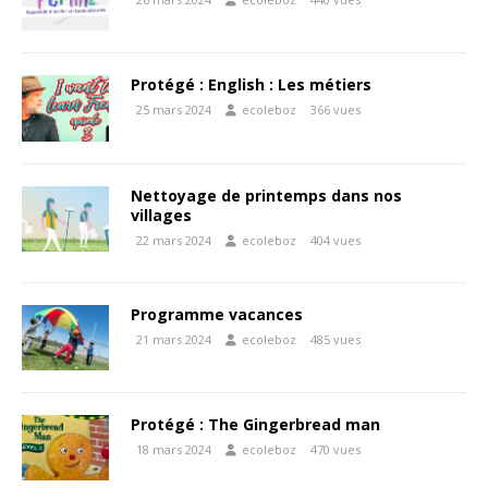
Protégé : English : Les métiers
25 mars 2024
ecoleboz
366 vues
Nettoyage de printemps dans nos
villages
22 mars 2024
ecoleboz
404 vues
Programme vacances
21 mars 2024
ecoleboz
485 vues
Protégé : The Gingerbread man
18 mars 2024
ecoleboz
470 vues