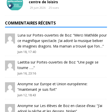
centre de loisirs
29 juin 2026
25 vues
COMMENTAIRES RÉCENTS
Luna
sur
Portes-ouvertes de Boz
: “
Merci Mathilde pour
ce magnifique spectacle. J’ai adoré la musique beliver
de imagines dragons. Ma maman a trouvé que l’on…
”
Juin 18, 17:40
Laetitia
sur
Portes-ouvertes de Boz
: “
Une page se
tourne …..
”
Juin 16, 23:16
Anonyme
sur
Europe et Union européenne
:
“
maintenant je suis fort
”
Juin 12, 18:43
Anonyme
sur
Les élèves de Boz en classe d’eau
: “
J’ai
adoré la pêche et les dessins. Nolan
”