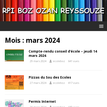
Mois :
mars 2024
Compte-rendu conseil d’école – jeudi 14
mars 2024
29 mars 2024
ecoleboz
641 vues
Pizzas du Sou des Ecoles
27 mars 2024
ecoleboz
417 vues
Permis Internet
26 mars 2024
ecoleboz
440 vues