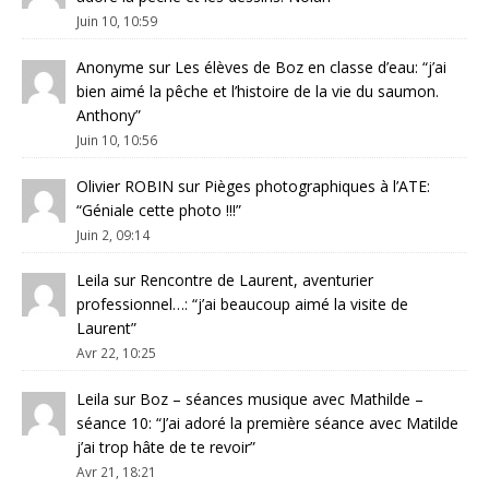
Juin 10, 10:59
Anonyme
sur
Les élèves de Boz en classe d’eau
: “
j’ai
bien aimé la pêche et l’histoire de la vie du saumon.
Anthony
”
Juin 10, 10:56
Olivier ROBIN
sur
Pièges photographiques à l’ATE
:
“
Géniale cette photo !!!
”
Juin 2, 09:14
Leila
sur
Rencontre de Laurent, aventurier
professionnel…
: “
j’ai beaucoup aimé la visite de
Laurent
”
Avr 22, 10:25
Leila
sur
Boz – séances musique avec Mathilde –
séance 10
: “
J’ai adoré la première séance avec Matilde
j’ai trop hâte de te revoir
”
Avr 21, 18:21