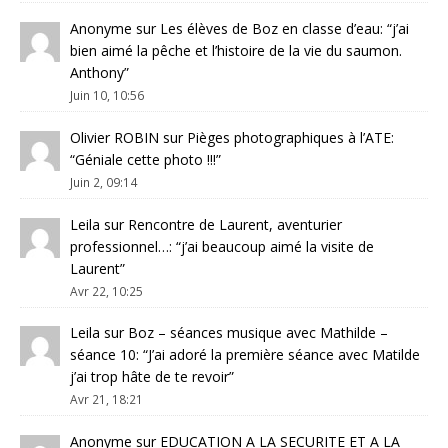
Anonyme
sur
Les élèves de Boz en classe d’eau
: “
j’ai
bien aimé la pêche et l’histoire de la vie du saumon.
Anthony
”
Juin 10, 10:56
Olivier ROBIN
sur
Pièges photographiques à l’ATE
:
“
Géniale cette photo !!!
”
Juin 2, 09:14
Leila
sur
Rencontre de Laurent, aventurier
professionnel…
: “
j’ai beaucoup aimé la visite de
Laurent
”
Avr 22, 10:25
Leila
sur
Boz – séances musique avec Mathilde –
séance 10
: “
J’ai adoré la première séance avec Matilde
j’ai trop hâte de te revoir
”
Avr 21, 18:21
Anonyme
sur
EDUCATION A LA SECURITE ET A LA