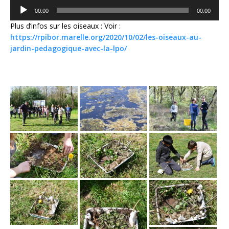
Lecteur
00:00
00:00
audio
Plus d’infos sur les oiseaux : Voir :
https://rpibor.marelle.org/2020/10/02/les-oiseaux-au-
jardin-pedagogique-avec-la-lpo/