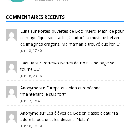
COMMENTAIRES RÉCENTS
Luna
sur
Portes-ouvertes de Boz
: “
Merci Mathilde pour
ce magnifique spectacle. J’ai adoré la musique beliver
de imagines dragons. Ma maman a trouvé que l’on…
”
Juin 18, 17:40
Laetitia
sur
Portes-ouvertes de Boz
: “
Une page se
tourne …..
”
Juin 16, 23:16
Anonyme
sur
Europe et Union européenne
:
“
maintenant je suis fort
”
Juin 12, 18:43
Anonyme
sur
Les élèves de Boz en classe d’eau
: “
J’ai
adoré la pêche et les dessins. Nolan
”
Juin 10, 10:59