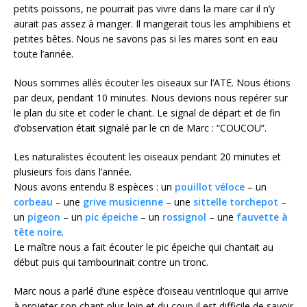
petits poissons, ne pourrait pas vivre dans la mare car il n’y
aurait pas assez à manger. Il mangerait tous les amphibiens et
petites bêtes. Nous ne savons pas si les mares sont en eau
toute l’année.
Nous sommes allés écouter les oiseaux sur l’ATE. Nous étions
par deux, pendant 10 minutes. Nous devions nous repérer sur
le plan du site et coder le chant. Le signal de départ et de fin
d’observation était signalé par le cri de Marc : “COUCOU”.
Les naturalistes écoutent les oiseaux pendant 20 minutes et
plusieurs fois dans l’année.
Nous avons entendu 8 espèces : un
pouillot véloce
– un
corbeau
– une
grive musicienne
– une
sittelle torchepot
–
un
pigeon
– un
pic épeiche
– un
rossignol
– une
fauvette à
tête noire
.
Le maître nous a fait écouter le pic épeiche qui chantait au
début puis qui tambourinait contre un tronc.
Marc nous a parlé d’une espèce d’oiseau ventriloque qui arrive
à projeter son chant plus loin et du coup il est difficile de savoir