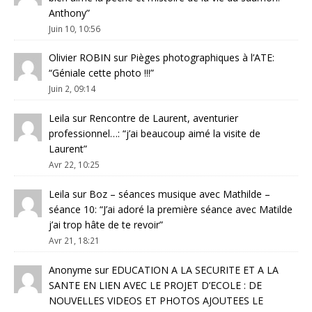
Anthony
”
Juin 10, 10:56
Olivier ROBIN
sur
Pièges photographiques à l’ATE
:
“
Géniale cette photo !!!
”
Juin 2, 09:14
Leila
sur
Rencontre de Laurent, aventurier
professionnel…
: “
j’ai beaucoup aimé la visite de
Laurent
”
Avr 22, 10:25
Leila
sur
Boz – séances musique avec Mathilde –
séance 10
: “
J’ai adoré la première séance avec Matilde
j’ai trop hâte de te revoir
”
Avr 21, 18:21
Anonyme
sur
EDUCATION A LA SECURITE ET A LA
SANTE EN LIEN AVEC LE PROJET D’ECOLE : DE
NOUVELLES VIDEOS ET PHOTOS AJOUTEES LE