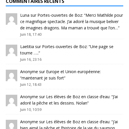
COMMENTAIRES RÉCENTS
Luna
sur
Portes-ouvertes de Boz
: “
Merci Mathilde pour
ce magnifique spectacle. J’ai adoré la musique beliver
de imagines dragons. Ma maman a trouvé que l’on…
”
Juin 18, 17:40
Laetitia
sur
Portes-ouvertes de Boz
: “
Une page se
tourne …..
”
Juin 16, 23:16
Anonyme
sur
Europe et Union européenne
:
“
maintenant je suis fort
”
Juin 12, 18:43
Anonyme
sur
Les élèves de Boz en classe d’eau
: “
J’ai
adoré la pêche et les dessins. Nolan
”
Juin 10, 10:59
Anonyme
sur
Les élèves de Boz en classe d’eau
: “
j’ai
bien aimé la pêche et l’histoire de la vie du saumon.