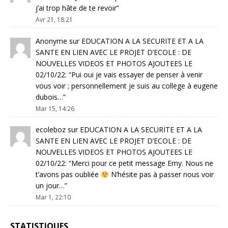
j’ai trop hâte de te revoir
”
Avr 21, 18:21
Anonyme
sur
EDUCATION A LA SECURITE ET A LA
SANTE EN LIEN AVEC LE PROJET D’ECOLE : DE
NOUVELLES VIDEOS ET PHOTOS AJOUTEES LE
02/10/22
: “
Pui oui je vais essayer de penser à venir
vous voir ; personnellement je suis au college à eugene
dubois…
”
Mar 15, 14:26
ecoleboz
sur
EDUCATION A LA SECURITE ET A LA
SANTE EN LIEN AVEC LE PROJET D’ECOLE : DE
NOUVELLES VIDEOS ET PHOTOS AJOUTEES LE
02/10/22
: “
Merci pour ce petit message Emy. Nous ne
t’avons pas oubliée
N’hésite pas à passer nous voir
un jour…
”
Mar 1, 22:10
STATISTIQUES