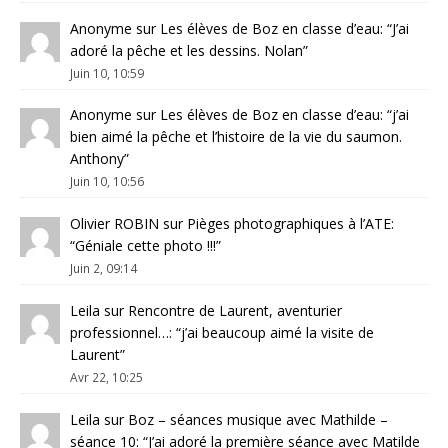
Anonyme
sur
Les élèves de Boz en classe d’eau
: “
J’ai
adoré la pêche et les dessins. Nolan
”
Juin 10, 10:59
Anonyme
sur
Les élèves de Boz en classe d’eau
: “
j’ai
bien aimé la pêche et l’histoire de la vie du saumon.
Anthony
”
Juin 10, 10:56
Olivier ROBIN
sur
Pièges photographiques à l’ATE
:
“
Géniale cette photo !!!
”
Juin 2, 09:14
Leila
sur
Rencontre de Laurent, aventurier
professionnel…
: “
j’ai beaucoup aimé la visite de
Laurent
”
Avr 22, 10:25
Leila
sur
Boz – séances musique avec Mathilde –
séance 10
: “
J’ai adoré la première séance avec Matilde