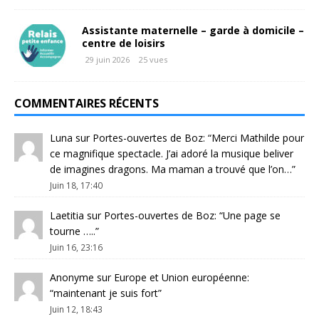
Assistante maternelle – garde à domicile –
centre de loisirs
29 juin 2026
25 vues
COMMENTAIRES RÉCENTS
Luna
sur
Portes-ouvertes de Boz
: “
Merci Mathilde pour
ce magnifique spectacle. J’ai adoré la musique beliver
de imagines dragons. Ma maman a trouvé que l’on…
”
Juin 18, 17:40
Laetitia
sur
Portes-ouvertes de Boz
: “
Une page se
tourne …..
”
Juin 16, 23:16
Anonyme
sur
Europe et Union européenne
:
“
maintenant je suis fort
”
Juin 12, 18:43