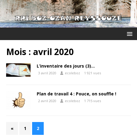
Mois :
avril 2020
L’inventaire des jours (3)…
3 avril 2020
ecoleboz
1 921 vues
Plan de travail 4 : Pouce, on souffle !
2 avril 2020
ecoleboz
1 715 vues
«
1
2