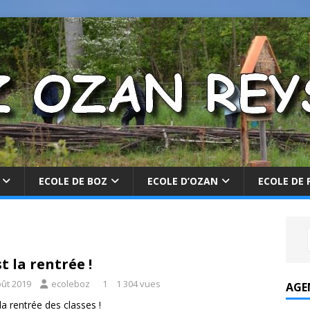
ECOLE DE BOZ
ECOLE D’OZAN
ECOLE DE 
st la rentrée !
oût 2019
ecoleboz
1
1 304 vues
AGE
 la rentrée des classes !