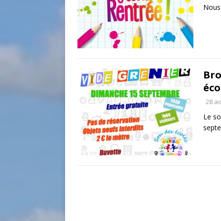
Nous 
Bro
éco
28 a
Le so
sept