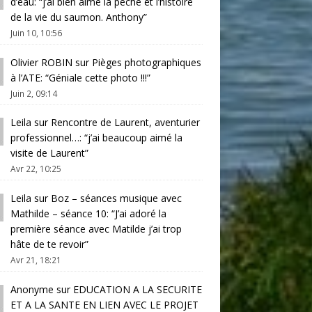
d’eau
: “
j’ai bien aimé la pêche et l’histoire
de la vie du saumon. Anthony
”
Juin 10, 10:56
Olivier ROBIN
sur
Pièges photographiques
à l’ATE
: “
Géniale cette photo !!!
”
Juin 2, 09:14
Leila
sur
Rencontre de Laurent, aventurier
professionnel…
: “
j’ai beaucoup aimé la
visite de Laurent
”
Avr 22, 10:25
Leila
sur
Boz – séances musique avec
Mathilde – séance 10
: “
J’ai adoré la
première séance avec Matilde j’ai trop
hâte de te revoir
”
Avr 21, 18:21
Anonyme
sur
EDUCATION A LA SECURITE
ET A LA SANTE EN LIEN AVEC LE PROJET