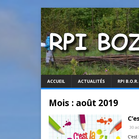
ACCUEIL
ACTUALITÉS
RPI B.O.R.
Mois :
août 2019
C’e
30 a
C’est