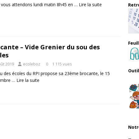
vous attendons lundi matin 8h45 en …
Lire la suite
Retro
Feui
cante – Vide Grenier du sou des
les
oût 2019
ecoleboz
0
1 115 vues
Outi
u des écoles du RPI propose sa 23ème brocante, le 15
embre …
Lire la suite
Notr