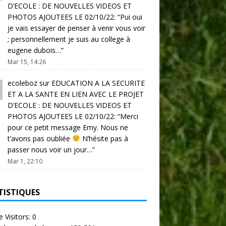
D’ECOLE : DE NOUVELLES VIDEOS ET
PHOTOS AJOUTEES LE 02/10/22
: “
Pui oui
je vais essayer de penser à venir vous voir
; personnellement je suis au college à
eugene dubois…
”
Mar 15, 14:26
ecoleboz
sur
EDUCATION A LA SECURITE
ET A LA SANTE EN LIEN AVEC LE PROJET
D’ECOLE : DE NOUVELLES VIDEOS ET
PHOTOS AJOUTEES LE 02/10/22
: “
Merci
pour ce petit message Emy. Nous ne
t’avons pas oubliée
N’hésite pas à
passer nous voir un jour…
”
Mar 1, 22:10
TISTIQUES
e Visitors:
0