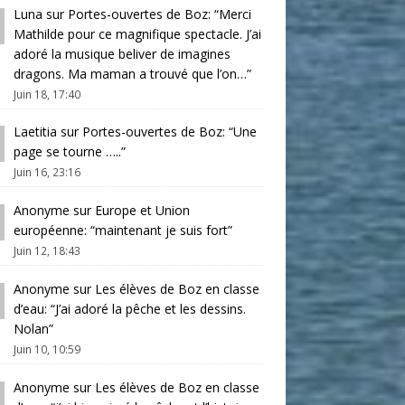
Luna
sur
Portes-ouvertes de Boz
: “
Merci
Mathilde pour ce magnifique spectacle. J’ai
adoré la musique beliver de imagines
dragons. Ma maman a trouvé que l’on…
”
Juin 18, 17:40
Laetitia
sur
Portes-ouvertes de Boz
: “
Une
page se tourne …..
”
Juin 16, 23:16
Anonyme
sur
Europe et Union
européenne
: “
maintenant je suis fort
”
Juin 12, 18:43
Anonyme
sur
Les élèves de Boz en classe
d’eau
: “
J’ai adoré la pêche et les dessins.
Nolan
”
Juin 10, 10:59
Anonyme
sur
Les élèves de Boz en classe