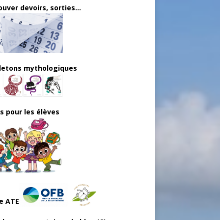
uver devoirs, sorties...
lletons mythologiques
ls pour les élèves
e ATE