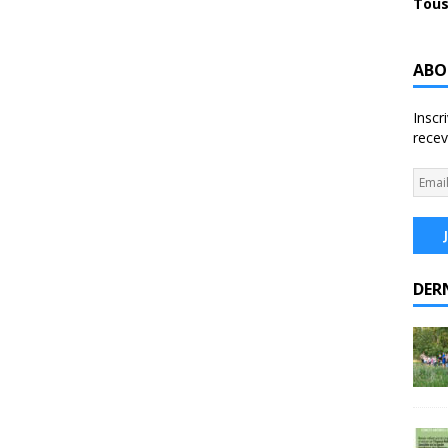
Tous
ABO
Inscr
recev
DER