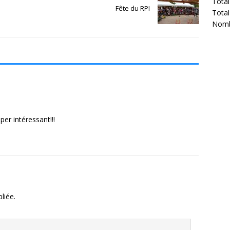
Total
Fête du RPI
Total
Nombr
uper intéressant!!!
liée.