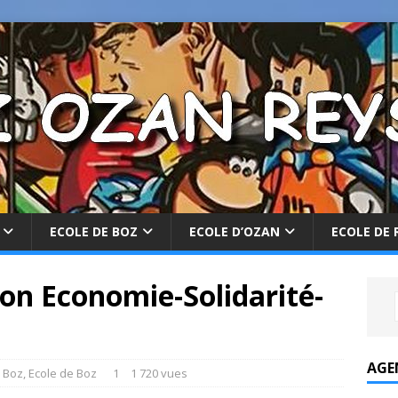
ECOLE DE BOZ
ECOLE D’OZAN
ECOLE DE 
tion Economie-Solidarité-
AGE
 Boz
,
Ecole de Boz
1
1 720 vues