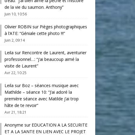
d’eau
: “
j’ai bien aimé la pêche et l’histoire
de la vie du saumon. Anthony
”
Juin 10, 10:56
Olivier ROBIN
sur
Pièges photographiques
à l’ATE
: “
Géniale cette photo !!!
”
Juin 2, 09:14
Leila
sur
Rencontre de Laurent, aventurier
professionnel…
: “
j’ai beaucoup aimé la
visite de Laurent
”
Avr 22, 10:25
Leila
sur
Boz – séances musique avec
Mathilde – séance 10
: “
J’ai adoré la
première séance avec Matilde j’ai trop
hâte de te revoir
”
Avr 21, 18:21
Anonyme
sur
EDUCATION A LA SECURITE
ET A LA SANTE EN LIEN AVEC LE PROJET