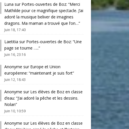
Luna
sur
Portes-ouvertes de Boz
: “
Merci
Mathilde pour ce magnifique spectacle. J’ai
adoré la musique beliver de imagines
dragons. Ma maman a trouvé que l’on…
”
Juin 18, 17:40
Laetitia
sur
Portes-ouvertes de Boz
: “
Une
page se tourne …..
”
Juin 16, 23:16
Anonyme
sur
Europe et Union
européenne
: “
maintenant je suis fort
”
Juin 12, 18:43
Anonyme
sur
Les élèves de Boz en classe
d’eau
: “
J’ai adoré la pêche et les dessins.
Nolan
”
Juin 10, 10:59
Anonyme
sur
Les élèves de Boz en classe