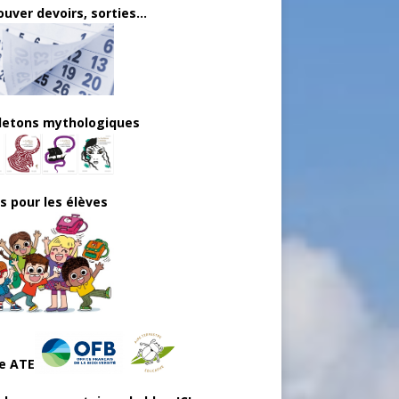
uver devoirs, sorties...
lletons mythologiques
ls pour les élèves
e ATE