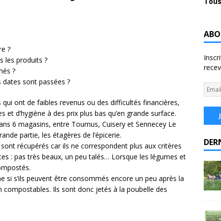
Tous
ABO
re ?
Inscr
 les produits ?
recev
més ?
s dates sont passées ?
qui ont de faibles revenus ou des difficultés financières,
es et d’hygiène à des prix plus bas qu’en grande surface.
dans 6 magasins, entre Tournus, Cuisery et Sennecey Le
nde partie, les étagères de l’épicerie.
DER
nt récupérés car ils ne correspondent plus aux critères
aces : pas très beaux, un peu talés… Lorsque les légumes et
compostés.
me si s’ils peuvent être consommés encore un peu après la
 compostables. Ils sont donc jetés à la poubelle des