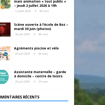
mais animation « tout public »
– jeudi 2 juillet 2026 à 19h
1 juillet 2026
0
44 vues
Scène ouverte à l’école de Boz –
mardi 30 juin (photos)
30 juin 2026
0
58 vues
Agréments piscine et vélo
29 juin 2026
0
44 vues
Assistante maternelle – garde
à domicile – centre de loisirs
29 juin 2026
0
25 vues
MENTAIRES RÉCENTS