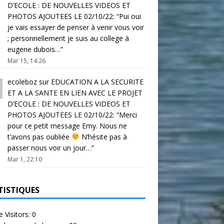
D’ECOLE : DE NOUVELLES VIDEOS ET
PHOTOS AJOUTEES LE 02/10/22
: “
Pui oui
je vais essayer de penser à venir vous voir
; personnellement je suis au college à
eugene dubois…
”
Mar 15, 14:26
ecoleboz
sur
EDUCATION A LA SECURITE
ET A LA SANTE EN LIEN AVEC LE PROJET
D’ECOLE : DE NOUVELLES VIDEOS ET
PHOTOS AJOUTEES LE 02/10/22
: “
Merci
pour ce petit message Emy. Nous ne
t’avons pas oubliée
N’hésite pas à
passer nous voir un jour…
”
Mar 1, 22:10
TISTIQUES
e Visitors:
0