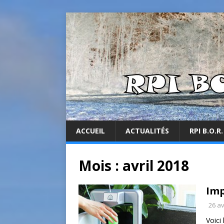
ACCUEIL
ACTUALITÉS
RPI B.O.R.
Mois :
avril 2018
Imp
26 av
Voici 