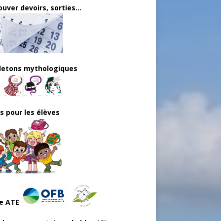
uver devoirs, sorties...
lletons mythologiques
ls pour les élèves
e ATE