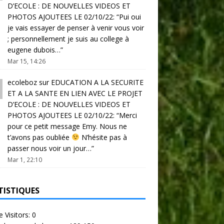
D’ECOLE : DE NOUVELLES VIDEOS ET
PHOTOS AJOUTEES LE 02/10/22
: “
Pui oui
je vais essayer de penser à venir vous voir
; personnellement je suis au college à
eugene dubois…
”
Mar 15, 14:26
ecoleboz
sur
EDUCATION A LA SECURITE
ET A LA SANTE EN LIEN AVEC LE PROJET
D’ECOLE : DE NOUVELLES VIDEOS ET
PHOTOS AJOUTEES LE 02/10/22
: “
Merci
pour ce petit message Emy. Nous ne
t’avons pas oubliée
N’hésite pas à
passer nous voir un jour…
”
Mar 1, 22:10
TISTIQUES
e Visitors:
0