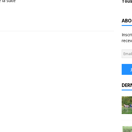
e la suite
Tous
ABO
Inscr
recev
DER