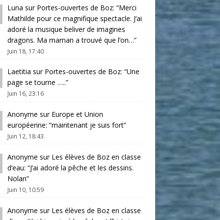
Luna
sur
Portes-ouvertes de Boz
: “
Merci
Mathilde pour ce magnifique spectacle. J’ai
adoré la musique beliver de imagines
dragons. Ma maman a trouvé que l’on…
”
Juin 18, 17:40
Laetitia
sur
Portes-ouvertes de Boz
: “
Une
page se tourne …..
”
Juin 16, 23:16
Anonyme
sur
Europe et Union
européenne
: “
maintenant je suis fort
”
Juin 12, 18:43
Anonyme
sur
Les élèves de Boz en classe
d’eau
: “
J’ai adoré la pêche et les dessins.
Nolan
”
Juin 10, 10:59
Anonyme
sur
Les élèves de Boz en classe