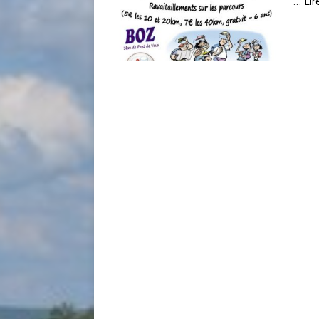
…
Lir