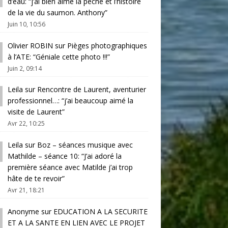
d’eau
: “
j’ai bien aimé la pêche et l’histoire
de la vie du saumon. Anthony
”
Juin 10, 10:56
Olivier ROBIN
sur
Pièges photographiques
à l’ATE
: “
Géniale cette photo !!!
”
Juin 2, 09:14
Leila
sur
Rencontre de Laurent, aventurier
professionnel…
: “
j’ai beaucoup aimé la
visite de Laurent
”
Avr 22, 10:25
Leila
sur
Boz – séances musique avec
Mathilde – séance 10
: “
J’ai adoré la
première séance avec Matilde j’ai trop
hâte de te revoir
”
Avr 21, 18:21
Anonyme
sur
EDUCATION A LA SECURITE
ET A LA SANTE EN LIEN AVEC LE PROJET