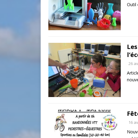
Outil
Les
l’é
26 av
Artic
nouve
Fêt
16 av
Nouve