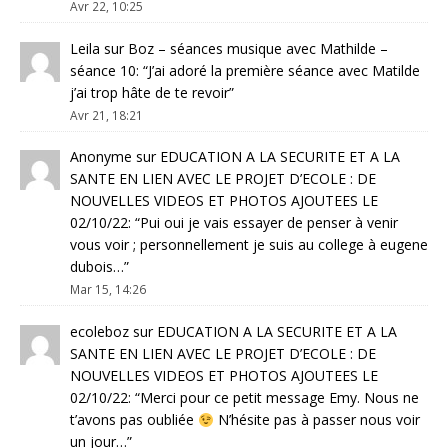
Avr 22, 10:25
Leila
sur
Boz – séances musique avec Mathilde –
séance 10
: “
J’ai adoré la première séance avec Matilde
j’ai trop hâte de te revoir
”
Avr 21, 18:21
Anonyme
sur
EDUCATION A LA SECURITE ET A LA
SANTE EN LIEN AVEC LE PROJET D’ECOLE : DE
NOUVELLES VIDEOS ET PHOTOS AJOUTEES LE
02/10/22
: “
Pui oui je vais essayer de penser à venir
vous voir ; personnellement je suis au college à eugene
dubois…
”
Mar 15, 14:26
ecoleboz
sur
EDUCATION A LA SECURITE ET A LA
SANTE EN LIEN AVEC LE PROJET D’ECOLE : DE
NOUVELLES VIDEOS ET PHOTOS AJOUTEES LE
02/10/22
: “
Merci pour ce petit message Emy. Nous ne
t’avons pas oubliée
N’hésite pas à passer nous voir
un jour…
”