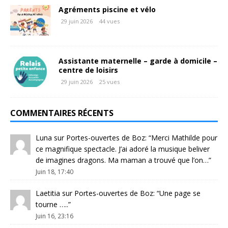
Agréments piscine et vélo
29 juin 2026
44 vues
Assistante maternelle – garde à domicile –
centre de loisirs
29 juin 2026
25 vues
COMMENTAIRES RÉCENTS
Luna
sur
Portes-ouvertes de Boz
: “
Merci Mathilde pour
ce magnifique spectacle. J’ai adoré la musique beliver
de imagines dragons. Ma maman a trouvé que l’on…
”
Juin 18, 17:40
Laetitia
sur
Portes-ouvertes de Boz
: “
Une page se
tourne …..
”
Juin 16, 23:16