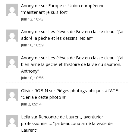
Anonyme
sur
Europe et Union européenne
:
“
maintenant je suis fort
”
Juin 12, 18:43
Anonyme
sur
Les élèves de Boz en classe d’eau
: “
J’ai
adoré la pêche et les dessins. Nolan
”
Juin 10, 10:59
Anonyme
sur
Les élèves de Boz en classe d’eau
: “
j’ai
bien aimé la pêche et l’histoire de la vie du saumon.
Anthony
”
Juin 10, 10:56
Olivier ROBIN
sur
Pièges photographiques à l’ATE
:
“
Géniale cette photo !!!
”
Juin 2, 09:14
Leila
sur
Rencontre de Laurent, aventurier
professionnel…
: “
j’ai beaucoup aimé la visite de
Laurent
”