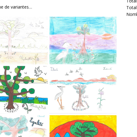
Total
he de variantes…
Total
Nombr