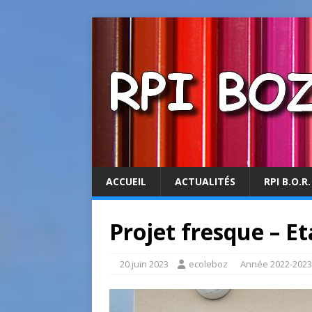
ACCUEIL
ACTUALITÉS
RPI B.O.R.
Projet fresque – E
20 juin 2023
ecoleboz
Année 2022-2023