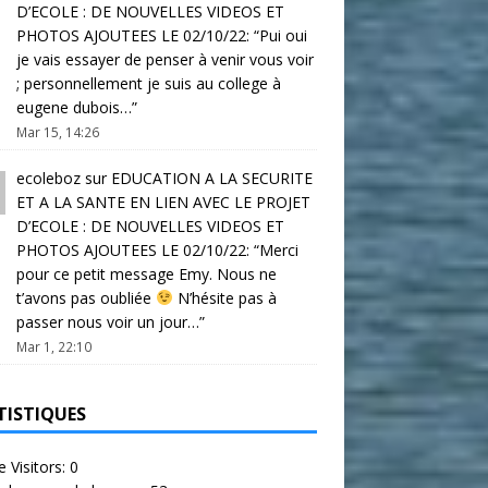
D’ECOLE : DE NOUVELLES VIDEOS ET
PHOTOS AJOUTEES LE 02/10/22
: “
Pui oui
je vais essayer de penser à venir vous voir
; personnellement je suis au college à
eugene dubois…
”
Mar 15, 14:26
ecoleboz
sur
EDUCATION A LA SECURITE
ET A LA SANTE EN LIEN AVEC LE PROJET
D’ECOLE : DE NOUVELLES VIDEOS ET
PHOTOS AJOUTEES LE 02/10/22
: “
Merci
pour ce petit message Emy. Nous ne
t’avons pas oubliée
N’hésite pas à
passer nous voir un jour…
”
Mar 1, 22:10
TISTIQUES
e Visitors:
0