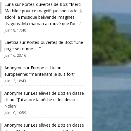
Luna
sur
Portes-ouvertes de Boz
: “
Merci
Mathilde pour ce magnifique spectacle. J’ai
adoré la musique beliver de imagines
dragons. Ma maman a trouvé que l’on…
”
Juin 18, 17:40
Laetitia
sur
Portes-ouvertes de Boz
: “
Une
page se tourne …..
”
Juin 16, 23:16
Anonyme
sur
Europe et Union
européenne
: “
maintenant je suis fort
”
Juin 12, 18:43
Anonyme
sur
Les élèves de Boz en classe
d’eau
: “
J’ai adoré la pêche et les dessins.
Nolan
”
Juin 10, 10:59
Anonyme
sur
Les élèves de Boz en classe