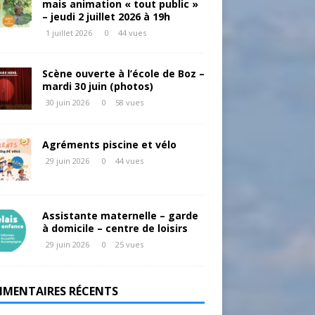
mais animation « tout public »
– jeudi 2 juillet 2026 à 19h
1 juillet 2026
0
44 vues
Scène ouverte à l’école de Boz –
mardi 30 juin (photos)
30 juin 2026
0
58 vues
Agréments piscine et vélo
29 juin 2026
0
44 vues
Assistante maternelle – garde
à domicile – centre de loisirs
29 juin 2026
0
25 vues
MENTAIRES RÉCENTS