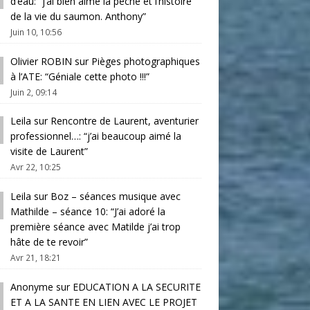
d’eau
: “
j’ai bien aimé la pêche et l’histoire
de la vie du saumon. Anthony
”
Juin 10, 10:56
Olivier ROBIN
sur
Pièges photographiques
à l’ATE
: “
Géniale cette photo !!!
”
Juin 2, 09:14
Leila
sur
Rencontre de Laurent, aventurier
professionnel…
: “
j’ai beaucoup aimé la
visite de Laurent
”
Avr 22, 10:25
Leila
sur
Boz – séances musique avec
Mathilde – séance 10
: “
J’ai adoré la
première séance avec Matilde j’ai trop
hâte de te revoir
”
Avr 21, 18:21
Anonyme
sur
EDUCATION A LA SECURITE
ET A LA SANTE EN LIEN AVEC LE PROJET