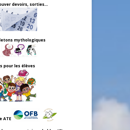
uver devoirs, sorties...
lletons mythologiques
ls pour les élèves
e ATE