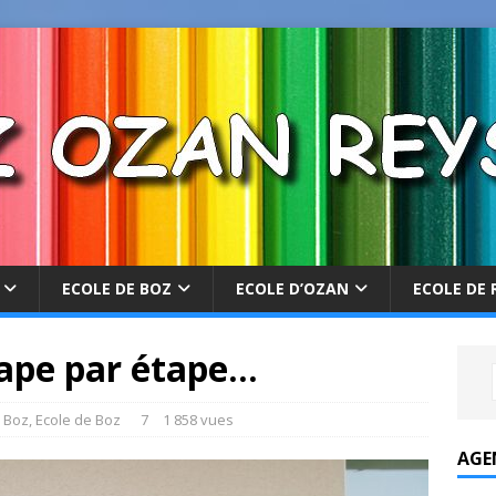
ECOLE DE BOZ
ECOLE D’OZAN
ECOLE DE 
tape par étape…
 Boz
,
Ecole de Boz
7
1 858 vues
AGE