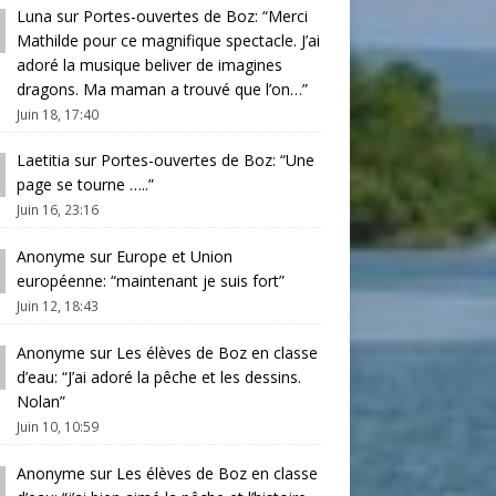
Luna
sur
Portes-ouvertes de Boz
: “
Merci
Mathilde pour ce magnifique spectacle. J’ai
adoré la musique beliver de imagines
dragons. Ma maman a trouvé que l’on…
”
Juin 18, 17:40
Laetitia
sur
Portes-ouvertes de Boz
: “
Une
page se tourne …..
”
Juin 16, 23:16
Anonyme
sur
Europe et Union
européenne
: “
maintenant je suis fort
”
Juin 12, 18:43
Anonyme
sur
Les élèves de Boz en classe
d’eau
: “
J’ai adoré la pêche et les dessins.
Nolan
”
Juin 10, 10:59
Anonyme
sur
Les élèves de Boz en classe