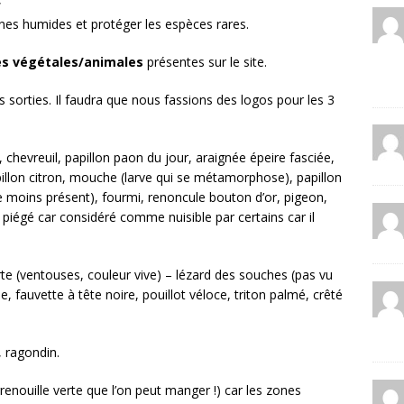
nes humides et protéger les espèces rares.
es végétales/animales
présentes sur le site.
s sorties. Il faudra que nous fassions des logos pour les 3
e, chevreuil, papillon paon du jour, araignée épeire fasciée,
pillon citron, mouche (larve qui se métamorphose), papillon
 moins présent), fourmi, renoncule bouton d’or, pigeon,
é piégé car considéré comme nuisible par certains car il
rte (ventouses, couleur vive) – lézard des souches (pas vu
le, fauvette à tête noire, pouillot véloce, triton palmé, crêté
, ragondin.
enouille verte que l’on peut manger !) car les zones