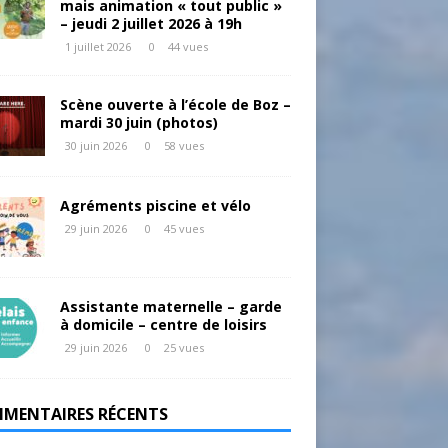
mais animation « tout public »
– jeudi 2 juillet 2026 à 19h
1 juillet 2026
0
44 vues
Scène ouverte à l’école de Boz –
mardi 30 juin (photos)
30 juin 2026
0
58 vues
Agréments piscine et vélo
29 juin 2026
0
45 vues
Assistante maternelle – garde
à domicile – centre de loisirs
29 juin 2026
0
25 vues
MENTAIRES RÉCENTS