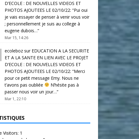
D’ECOLE : DE NOUVELLES VIDEOS ET
PHOTOS AJOUTEES LE 02/10/22
: “
Pui oui
je vais essayer de penser à venir vous voir
; personnellement je suis au college à
eugene dubois…
”
Mar 15, 14:26
ecoleboz
sur
EDUCATION A LA SECURITE
ET A LA SANTE EN LIEN AVEC LE PROJET
D’ECOLE : DE NOUVELLES VIDEOS ET
PHOTOS AJOUTEES LE 02/10/22
: “
Merci
pour ce petit message Emy. Nous ne
t’avons pas oubliée
N’hésite pas à
passer nous voir un jour…
”
Mar 1, 22:10
TISTIQUES
e Visitors:
1