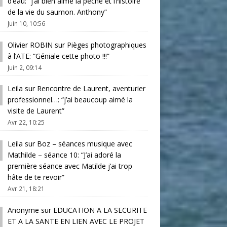
d’eau
: “
j’ai bien aimé la pêche et l’histoire
de la vie du saumon. Anthony
”
Juin 10, 10:56
Olivier ROBIN
sur
Pièges photographiques
à l’ATE
: “
Géniale cette photo !!!
”
Juin 2, 09:14
Leila
sur
Rencontre de Laurent, aventurier
professionnel…
: “
j’ai beaucoup aimé la
visite de Laurent
”
Avr 22, 10:25
Leila
sur
Boz – séances musique avec
Mathilde – séance 10
: “
J’ai adoré la
première séance avec Matilde j’ai trop
hâte de te revoir
”
Avr 21, 18:21
Anonyme
sur
EDUCATION A LA SECURITE
ET A LA SANTE EN LIEN AVEC LE PROJET