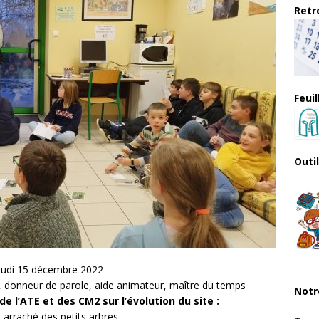
Retro
Feui
Outi
eudi 15 décembre 2022
eur, donneur de parole, aide animateur, maître du temps
Notr
e l’ATE et des CM2 sur l’évolution du site :
arraché des petits arbres,