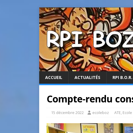
ACCUEIL
ACTUALITÉS
RPI B.O.R.
Compte-rendu conse
15 décembre 2022
ecoleboz
ATE
,
Ecole