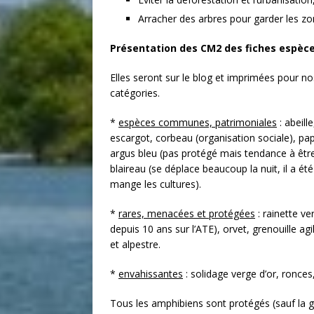
Arracher des arbres pour garder les zo
Présentation des CM2 des fiches espèc
Elles seront sur le blog et imprimées pour no
catégories.
*
espèces communes, patrimoniales
: abeill
escargot, corbeau (organisation sociale), pa
argus bleu (pas protégé mais tendance à être
blaireau (se déplace beaucoup la nuit, il a ét
mange les cultures).
*
rares, menacées et protégées
: rainette ve
depuis 10 ans sur l’ATE), orvet, grenouille agi
et alpestre.
*
envahissantes
: solidage verge d’or, ronces
Tous les amphibiens sont protégés (sauf la gr