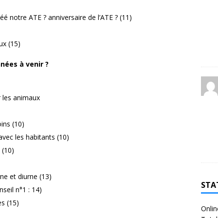
éé notre ATE ? anniversaire de l’ATE ? (11)
ux (15)
nées à venir ?
r les animaux
ins (10)
vec les habitants (10)
 (10)
e et diurne (13)
STA
seil n°1 : 14)
s (15)
Onlin