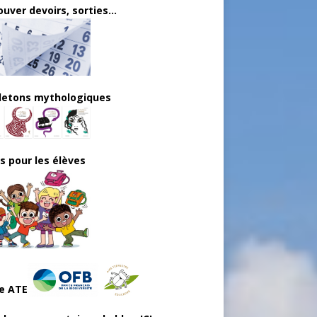
uver devoirs, sorties...
lletons mythologiques
ls pour les élèves
e ATE