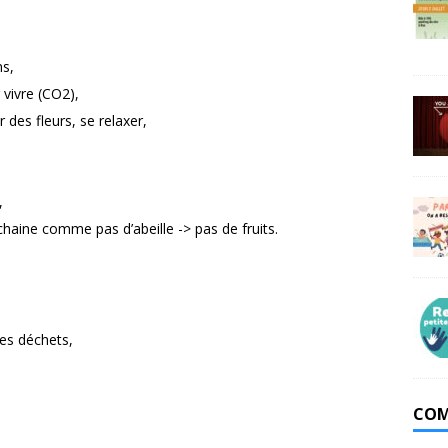
ns,
 vivre (CO2),
r des fleurs, se relaxer,
,
 chaine comme pas d’abeille -> pas de fruits.
ses déchets,
COM
,