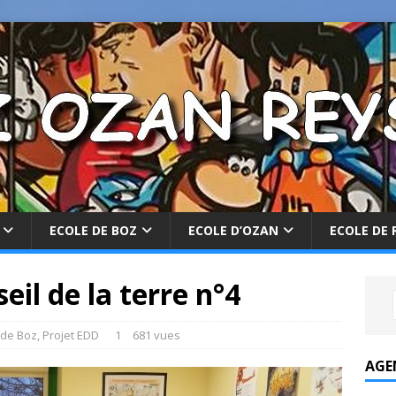
ECOLE DE BOZ
ECOLE D’OZAN
ECOLE DE 
il de la terre n°4
 de Boz
,
Projet EDD
1
681 vues
AGE