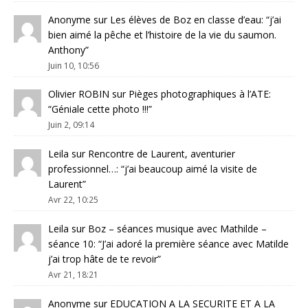
Anonyme
sur
Les élèves de Boz en classe d’eau
: “
j’ai
bien aimé la pêche et l’histoire de la vie du saumon.
Anthony
”
Juin 10, 10:56
Olivier ROBIN
sur
Pièges photographiques à l’ATE
:
“
Géniale cette photo !!!
”
Juin 2, 09:14
Leila
sur
Rencontre de Laurent, aventurier
professionnel…
: “
j’ai beaucoup aimé la visite de
Laurent
”
Avr 22, 10:25
Leila
sur
Boz – séances musique avec Mathilde –
séance 10
: “
J’ai adoré la première séance avec Matilde
j’ai trop hâte de te revoir
”
Avr 21, 18:21
Anonyme
sur
EDUCATION A LA SECURITE ET A LA