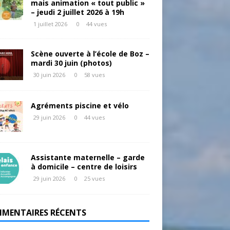
mais animation « tout public »
– jeudi 2 juillet 2026 à 19h
1 juillet 2026
0
44 vues
Scène ouverte à l’école de Boz –
mardi 30 juin (photos)
30 juin 2026
0
58 vues
Agréments piscine et vélo
29 juin 2026
0
44 vues
Assistante maternelle – garde
à domicile – centre de loisirs
29 juin 2026
0
25 vues
MENTAIRES RÉCENTS