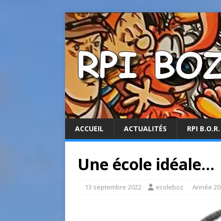
ACCUEIL
ACTUALITÉS
RPI B.O.R.
Une école idéale…
13 septembre 2022
ecoleboz
Année 20