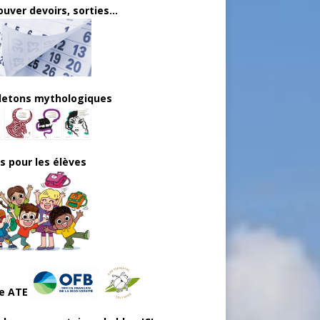
uver devoirs, sorties...
lletons mythologiques
ls pour les élèves
e ATE