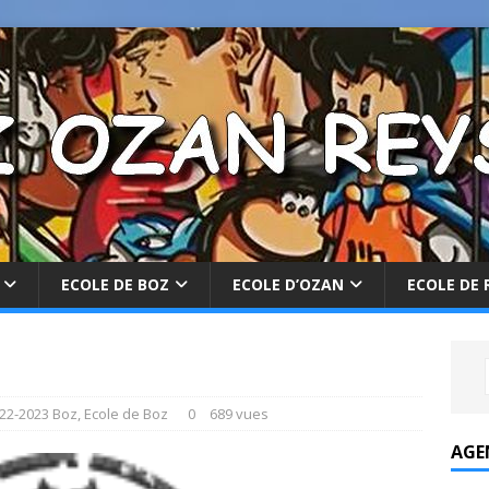
ECOLE DE BOZ
ECOLE D’OZAN
ECOLE DE 
22-2023 Boz
,
Ecole de Boz
0
689 vues
AGE