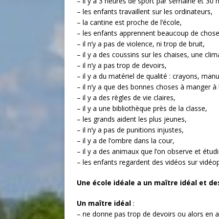
– il y a 3 heures de sport par semaine et 30 
– les enfants travaillent sur les ordinateurs,
– la cantine est proche de l’école,
– les enfants apprennent beaucoup de chose
– il n’y a pas de violence, ni trop de bruit,
– il y a des coussins sur les chaises, une clim
– il n’y a pas trop de devoirs,
– il y a du matériel de qualité : crayons, man
– il n’y a que des bonnes choses à manger à la
– il y a des règles de vie claires,
– il y a une bibliothèque près de la classe,
– les grands aident les plus jeunes,
– il n’y a pas de punitions injustes,
– il y a de l’ombre dans la cour,
– il y a des animaux que l’on observe et étudi
– les enfants regardent des vidéos sur vidéo
Une école idéale a un maître idéal et de
Un maître idéal
:
– ne donne pas trop de devoirs ou alors en 