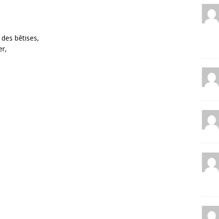
t des bêtises,
er,