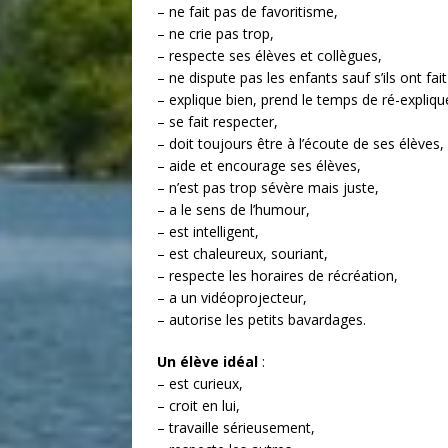
– ne fait pas de favoritisme,
– ne crie pas trop,
– respecte ses élèves et collègues,
– ne dispute pas les enfants sauf s’ils ont fai
– explique bien, prend le temps de ré-expliqu
– se fait respecter,
– doit toujours être à l’écoute de ses élèves,
– aide et encourage ses élèves,
– n’est pas trop sévère mais juste,
– a le sens de l’humour,
– est intelligent,
– est chaleureux, souriant,
– respecte les horaires de récréation,
– a un vidéoprojecteur,
– autorise les petits bavardages.
Un élève idéal
:
– est curieux,
– croit en lui,
– travaille sérieusement,