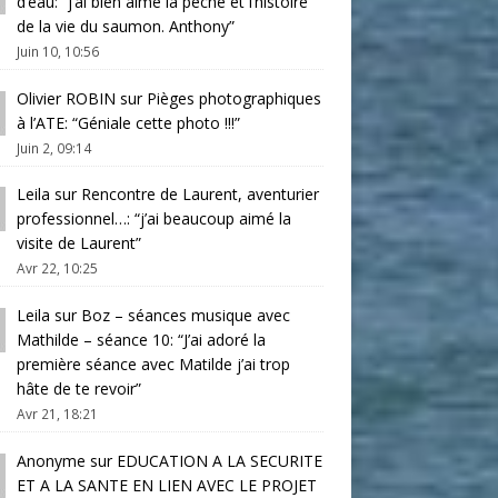
d’eau
: “
j’ai bien aimé la pêche et l’histoire
de la vie du saumon. Anthony
”
Juin 10, 10:56
Olivier ROBIN
sur
Pièges photographiques
à l’ATE
: “
Géniale cette photo !!!
”
Juin 2, 09:14
Leila
sur
Rencontre de Laurent, aventurier
professionnel…
: “
j’ai beaucoup aimé la
visite de Laurent
”
Avr 22, 10:25
Leila
sur
Boz – séances musique avec
Mathilde – séance 10
: “
J’ai adoré la
première séance avec Matilde j’ai trop
hâte de te revoir
”
Avr 21, 18:21
Anonyme
sur
EDUCATION A LA SECURITE
ET A LA SANTE EN LIEN AVEC LE PROJET