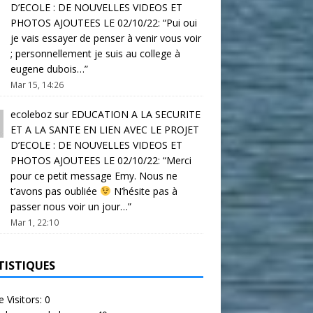
D’ECOLE : DE NOUVELLES VIDEOS ET
PHOTOS AJOUTEES LE 02/10/22
: “
Pui oui
je vais essayer de penser à venir vous voir
; personnellement je suis au college à
eugene dubois…
”
Mar 15, 14:26
ecoleboz
sur
EDUCATION A LA SECURITE
ET A LA SANTE EN LIEN AVEC LE PROJET
D’ECOLE : DE NOUVELLES VIDEOS ET
PHOTOS AJOUTEES LE 02/10/22
: “
Merci
pour ce petit message Emy. Nous ne
t’avons pas oubliée
N’hésite pas à
passer nous voir un jour…
”
Mar 1, 22:10
TISTIQUES
e Visitors:
0