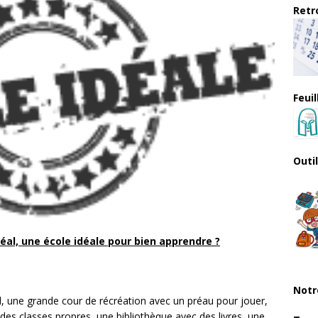
Retro
Feui
Outi
déal, une école idéale pour bien apprendre ?
Notr
el, une grande cour de récréation avec un préau pour jouer,
des classes propres, une bibliothèque avec des livres, une