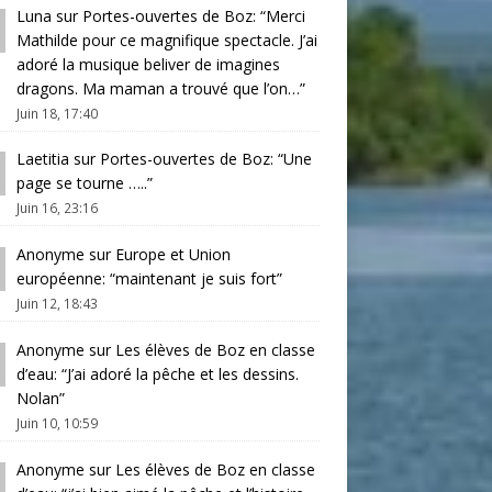
Luna
sur
Portes-ouvertes de Boz
: “
Merci
Mathilde pour ce magnifique spectacle. J’ai
adoré la musique beliver de imagines
dragons. Ma maman a trouvé que l’on…
”
Juin 18, 17:40
Laetitia
sur
Portes-ouvertes de Boz
: “
Une
page se tourne …..
”
Juin 16, 23:16
Anonyme
sur
Europe et Union
européenne
: “
maintenant je suis fort
”
Juin 12, 18:43
Anonyme
sur
Les élèves de Boz en classe
d’eau
: “
J’ai adoré la pêche et les dessins.
Nolan
”
Juin 10, 10:59
Anonyme
sur
Les élèves de Boz en classe