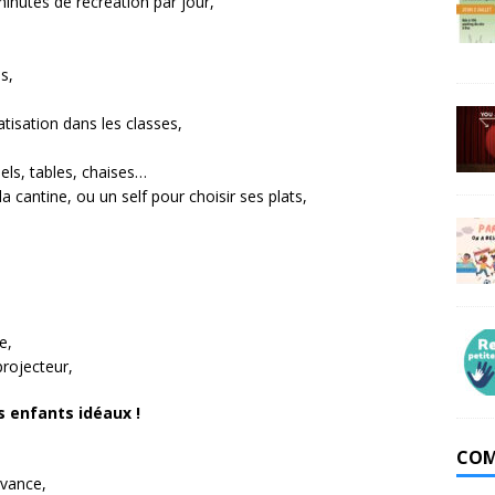
minutes de récréation par jour,
s,
atisation dans les classes,
uels, tables, chaises…
 cantine, ou un self pour choisir ses plats,
e,
projecteur,
s enfants idéaux !
COM
avance,