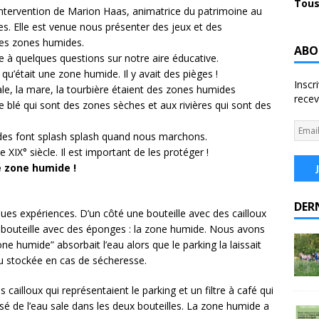
Tous
’intervention de Marion Haas, animatrice du patrimoine au
s. Elle est venue nous présenter des jeux et des
les zones humides.
ABO
à quelques questions sur notre aire éducative.
u’était une zone humide. Il y avait des pièges !
Inscr
iale, la mare, la tourbière étaient des zones humides
recev
 blé qui sont des zones sèches et aux rivières qui sont des
es font splash splash quand nous marchons.
XIX° siècle. Il est important de les protéger !
 zone humide !
DER
es expériences. D’un côté une bouteille avec des cailloux
e bouteille avec des éponges : la zone humide. Nous avons
one humide” absorbait l’eau alors que le parking la laissait
au stockée en cas de sécheresse.
cailloux qui représentaient le parking et un filtre à café qui
é de l’eau sale dans les deux bouteilles. La zone humide a