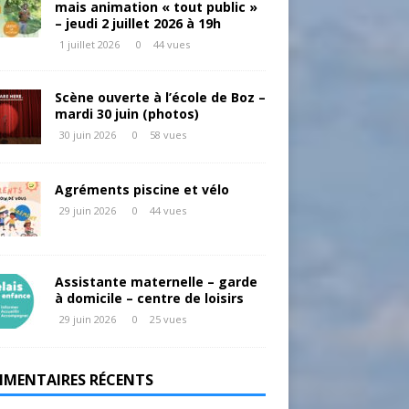
mais animation « tout public »
– jeudi 2 juillet 2026 à 19h
1 juillet 2026
0
44 vues
Scène ouverte à l’école de Boz –
mardi 30 juin (photos)
30 juin 2026
0
58 vues
Agréments piscine et vélo
29 juin 2026
0
44 vues
Assistante maternelle – garde
à domicile – centre de loisirs
29 juin 2026
0
25 vues
MENTAIRES RÉCENTS