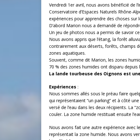
Vendredi 1er avril, nous avons bénéficié de l
Conservatoire d’Espaces Naturels Rhône-Alpe
expériences pour apprendre des choses sur 
D’abord Marion nous a demandé de répondre 
Un jeu de photos nous a permis de savoir ce q
Nous avons appris que l’étang, la forêt alluv
contrairement aux déserts, forêts, champs de
zones aquatiques.
Souvent, comme dit Marion, les zones humid
70 % des zones humides ont disparu depuis le 
La lande tourbeuse des Oignons est une
Expériences
:
Nous sommes allés sous le préau faire quelqu
qui représentaient “un parking” et à côté un
versé de l’eau dans les deux récipients. La “z
couler. La zone humide restituait ensuite l’e
Nous avons fait une autre expérience avec les 
représentait la zone humide. Nous avons vers