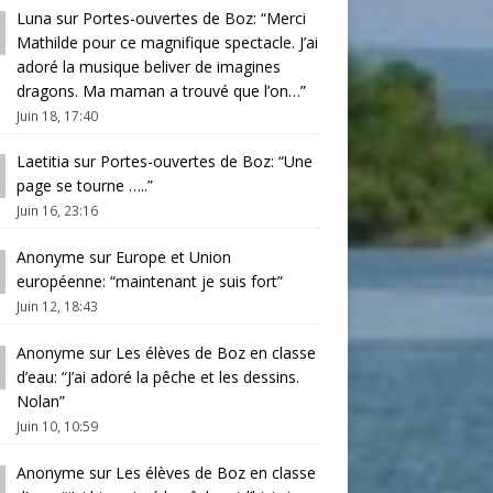
Luna
sur
Portes-ouvertes de Boz
: “
Merci
Mathilde pour ce magnifique spectacle. J’ai
adoré la musique beliver de imagines
dragons. Ma maman a trouvé que l’on…
”
Juin 18, 17:40
Laetitia
sur
Portes-ouvertes de Boz
: “
Une
page se tourne …..
”
Juin 16, 23:16
Anonyme
sur
Europe et Union
européenne
: “
maintenant je suis fort
”
Juin 12, 18:43
Anonyme
sur
Les élèves de Boz en classe
d’eau
: “
J’ai adoré la pêche et les dessins.
Nolan
”
Juin 10, 10:59
Anonyme
sur
Les élèves de Boz en classe