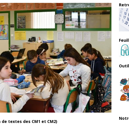
Retro
Feui
Outi
Notr
 de textes des CM1 et CM2)