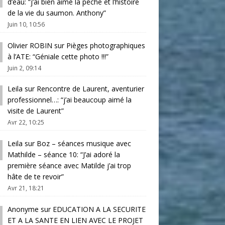
d’eau
: “
j’ai bien aimé la pêche et l’histoire
de la vie du saumon. Anthony
”
Juin 10, 10:56
Olivier ROBIN
sur
Pièges photographiques
à l’ATE
: “
Géniale cette photo !!!
”
Juin 2, 09:14
Leila
sur
Rencontre de Laurent, aventurier
professionnel…
: “
j’ai beaucoup aimé la
visite de Laurent
”
Avr 22, 10:25
Leila
sur
Boz – séances musique avec
Mathilde – séance 10
: “
J’ai adoré la
première séance avec Matilde j’ai trop
hâte de te revoir
”
Avr 21, 18:21
Anonyme
sur
EDUCATION A LA SECURITE
ET A LA SANTE EN LIEN AVEC LE PROJET