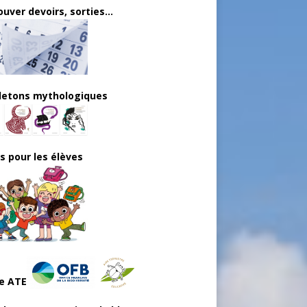
uver devoirs, sorties...
lletons mythologiques
ls pour les élèves
e ATE