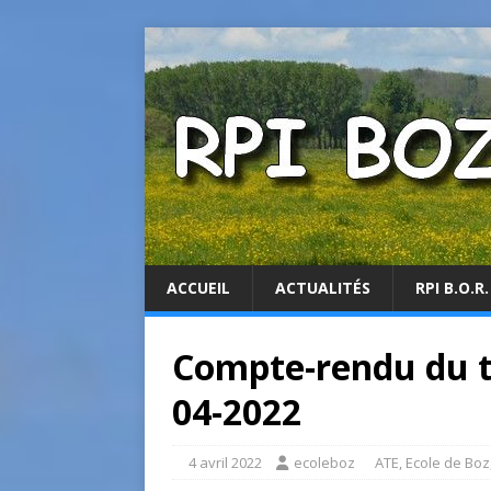
ACCUEIL
ACTUALITÉS
RPI B.O.R.
Compte-rendu du tr
04-2022
4 avril 2022
ecoleboz
ATE
,
Ecole de Boz