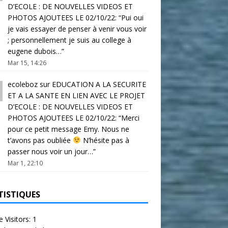
D’ECOLE : DE NOUVELLES VIDEOS ET
PHOTOS AJOUTEES LE 02/10/22
: “
Pui oui
je vais essayer de penser à venir vous voir
; personnellement je suis au college à
eugene dubois…
”
Mar 15, 14:26
ecoleboz
sur
EDUCATION A LA SECURITE
ET A LA SANTE EN LIEN AVEC LE PROJET
D’ECOLE : DE NOUVELLES VIDEOS ET
PHOTOS AJOUTEES LE 02/10/22
: “
Merci
pour ce petit message Emy. Nous ne
t’avons pas oubliée
N’hésite pas à
passer nous voir un jour…
”
Mar 1, 22:10
TISTIQUES
e Visitors:
1