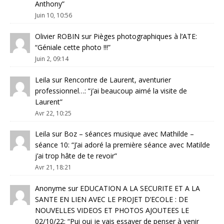
Anthony
”
Juin 10, 10:56
Olivier ROBIN
sur
Pièges photographiques à l’ATE
:
“
Géniale cette photo !!!
”
Juin 2, 09:14
Leila
sur
Rencontre de Laurent, aventurier
professionnel…
: “
j’ai beaucoup aimé la visite de
Laurent
”
Avr 22, 10:25
Leila
sur
Boz – séances musique avec Mathilde –
séance 10
: “
J’ai adoré la première séance avec Matilde
j’ai trop hâte de te revoir
”
Avr 21, 18:21
Anonyme
sur
EDUCATION A LA SECURITE ET A LA
SANTE EN LIEN AVEC LE PROJET D’ECOLE : DE
NOUVELLES VIDEOS ET PHOTOS AJOUTEES LE
02/10/22
: “
Pui oui je vais essayer de penser à venir