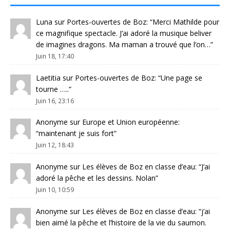
Luna
sur
Portes-ouvertes de Boz
: “
Merci Mathilde pour
ce magnifique spectacle. J’ai adoré la musique beliver
de imagines dragons. Ma maman a trouvé que l’on…
”
Juin 18, 17:40
Laetitia
sur
Portes-ouvertes de Boz
: “
Une page se
tourne …..
”
Juin 16, 23:16
Anonyme
sur
Europe et Union européenne
:
“
maintenant je suis fort
”
Juin 12, 18:43
Anonyme
sur
Les élèves de Boz en classe d’eau
: “
J’ai
adoré la pêche et les dessins. Nolan
”
Juin 10, 10:59
Anonyme
sur
Les élèves de Boz en classe d’eau
: “
j’ai
bien aimé la pêche et l’histoire de la vie du saumon.