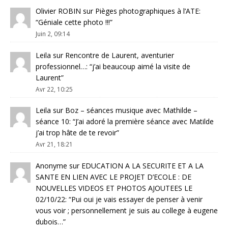
Olivier ROBIN
sur
Pièges photographiques à l’ATE
:
“
Géniale cette photo !!!
”
Juin 2, 09:14
Leila
sur
Rencontre de Laurent, aventurier
professionnel…
: “
j’ai beaucoup aimé la visite de
Laurent
”
Avr 22, 10:25
Leila
sur
Boz – séances musique avec Mathilde –
séance 10
: “
J’ai adoré la première séance avec Matilde
j’ai trop hâte de te revoir
”
Avr 21, 18:21
Anonyme
sur
EDUCATION A LA SECURITE ET A LA
SANTE EN LIEN AVEC LE PROJET D’ECOLE : DE
NOUVELLES VIDEOS ET PHOTOS AJOUTEES LE
02/10/22
: “
Pui oui je vais essayer de penser à venir
vous voir ; personnellement je suis au college à eugene
dubois…
”